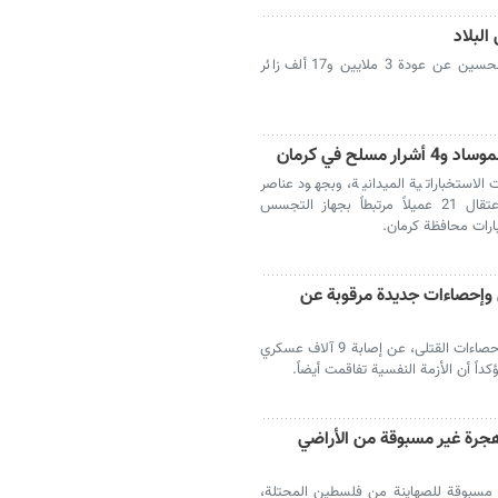
أعلن رئيس اللجنة المركزية لأربعينية الإمام الحسين عن عودة 3 ملايين و17 ألف زائر
لاستخباراتية الميدانية، وبجهود عناصر
وضباط الأجهزة الأمنية، من تحديد هوية واعتقال 21 عميلاً مرتبطاً بجهاز التجسس
ارات محافظة كرمان.
 وإحصاءات جديدة مرقوبة عن
أعلن جيش الكيان المحتل، رغم تعمّده حجب إحصاءات القتلى، عن إصابة 9 آلاف عسكري
اً أن الأزمة النفسية تفاقمت أيضاً.
جرة غير مسبوقة من الأراضي
ر مسبوقة للصهاينة من فلسطين المحتلة،