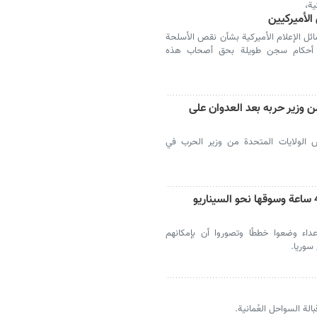
ية،
لأميركيين
ائل الإعلام الأميركية بشأن نقص الأسلحة
ض أحكام سجن طويلة بحق أصحاب هذه
وزير حربه بعد العدوان على
 الولايات المتحدة من وزير الحرب في
بزشكيان: خططوا لإسقاط إيران خلال 48 ساعة وسوقها نحو السيناريو
داء وضعوا خططًا وتصوروا أن بإمكانهم
لة السواحل العُمانية.