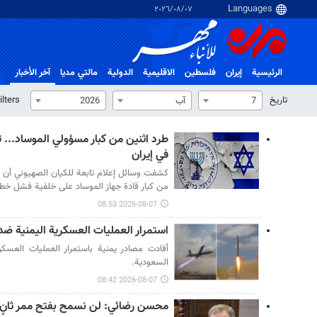
٠٧‏/٠٨‏/٢٠٢٦
الرئيسية
إيران
فلسطین
الاقلیمیة
الدولية
مالتي مدیا
آخر الأخبار
تاریخ
ilters
7
آب
2026
طرد اثنين من كبار مسؤولي الموساد... 
في إيران
كشفت وسائل إعلام تابعة للكيان الصهيوني أن 
من كبار قادة جهاز الموساد على خلفية فشل خطة 
2026-08-07 08:53
استمرار العمليات العسكرية اليمنية ضد
أفادت مصادر يمنية باستمرار العمليات العسك
السعودية.
2026-08-07 08:42
محسن رضائي: لن نسمح بفتح ممر ثانٍ