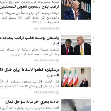
نتيجة للتسريبات حول مخزون الصواريخ الأمريك
ترامب يلوح بالسجن الطويل للصحفيين ا
دونالد ترامب، الذي يبدو غاضباً من تسريبات وس
والصواريخ في بلاده، أعلن أنه سيتم فر
التصريحات "الخائنة"!.
2026-08-06 09:12
واشنطن بوست: غضب ترامب يتصاعد من 
إيران
كشفت وسيلة إعلام أميركية أن استياء رئيس
واشنطن تصاعد بعد الاعتداء على إيران.
2026-08-06 09:05
السوري
قال الرئيس الايراني مسعود بزشكيان ان الأع
السيطرة على إيران خلال 48 ساعة كما فعلوا مع سوريا.
2026-08-06 08:22
حادث بحري آخر قبالة سواحل عُمان
أفادت منظمة تجارية بحرية بوقوع حادثة أخرى قبا