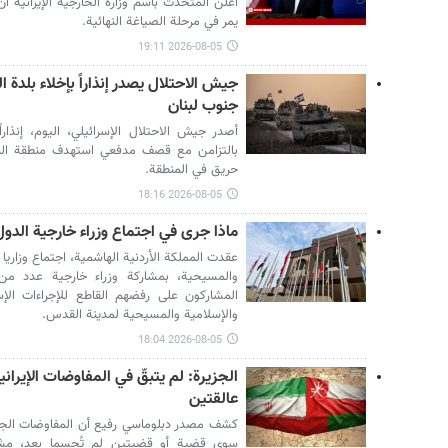
أعلن المتحدث باسم وزارة الخارجية الإيرانية أ
يمر في مرحلة الصياغة النهائية.
2026-08-05 19:11
جيش الاحتلال يصدر إنذاراً بإخلاء بلد
جنوب لبنان
أصدر جيش الاحتلال الإسرائيلي، اليوم، إنذارا
بالتزامن مع قصف مدفعي استهدف منطقة النف
حريق في المنطقة.
2026-08-05 18:16
ماذا جرى في اجتماع وزراء خارجية الدول
عقدت المملكة الأردنية الهاشمية، اجتماع وزاري
والمسيحية، بمشاركة وزراء خارجية عدد من
المشاركون على رفضهم القاطع للإجراءات الإسرا
والإسلامية والمسيحية لمدينة القدس.
2026-08-05 18:04
الجزيرة: لم يتبقّ في المفاوضات الإيرا
عالقتين
كشف مصدر دبلوماسي رفيع أن المفاوضات الجارية
سوى قضية أو قضيتين لم تُحسما بعد، مشيرا