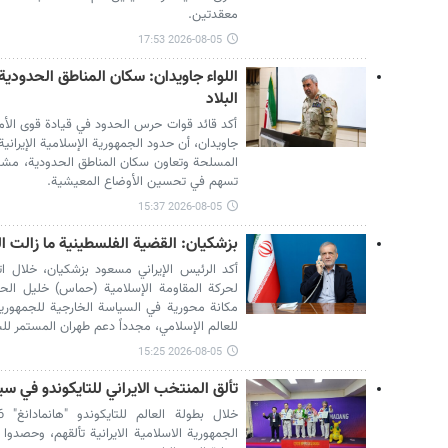
معقدتين.
2026-08-05 17:53
اللواء جاويدان: سكان المناطق الحدودي
البلاد
أكد قائد قوات حرس الحدود في قيادة قوى الأمن ال
جاويدان، أن حدود الجمهورية الإسلامية الإيراني
المسلحة وتعاون سكان المناطق الحدودية، مشدداً
تسهم في تحسين الأوضاع المعيشية.
2026-08-05 15:37
بزشكيان: القضية الفلسطينية ما زالت ال
أكد الرئيس الإيراني مسعود بزشكيان، خلال
لحركة المقاومة الإسلامية (حماس) خليل الحي
مكانة محورية في السياسة الخارجية للجمهورية ا
للعالم الإسلامي، مجدداً دعم طهران المستمر ل
2026-08-05 15:25
تألق المنتخب الايراني للتايكوندو في سيول بحصدهم 