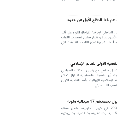
ة هم خط الدفاع الأول عن حدود
داخلي الإيرانية (فراجا)، اللواء علي أكبر
ة تُصان بعزة واقتدار بفضل تضحيات القوات
 على ضرورة تعزيز الآليات القانونية التي
قضية الأولى للعالم الإسلامي
 اتصال هاتفي مع رئيس المكتب السياسي
ة، أن القضية الفلسطينية لا تزال تحتل
لإسلامية الإيرانية، وتُعد القضية الأولى
لشعب الفلسطيني.
17 ميدالية ملونة
خلال بطولة العالم للتايكوندو "هانمادانغ" 2026 في كوريا الجنوبية، واصل ممثلو
الجمهورية الاسلامية الايرانية تألقهم، وحصدوا 5 ميداليات ذهبية، و6 فضية، و6 برونزية