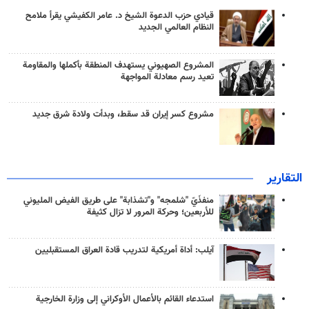
قيادي حزب الدعوة الشيخ د. عامر الكفيشي يقرأ ملامح
النظام العالمي الجديد
المشروع الصهيوني يستهدف المنطقة بأكملها والمقاومة
تعيد رسم معادلة المواجهة
مشروع كسر إيران قد سقط، وبدأت ولادة شرق جديد
التقارير
منفذَيّ "شلمجه" و"تشذابة" على طريق الفيض المليوني
للأربعين؛ وحركة المرور لا تزال كثيفة
آيلب: أداة أمريكية لتدريب قادة العراق المستقبليين
استدعاء القائم بالأعمال الأوكراني إلى وزارة الخارجية