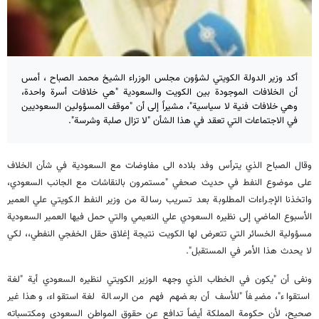
أكد وزير الدولة الكويتي لشؤون مجلس الوزراء الشيخ محمد الصباح ، أمس
أن الخلافات الموجودة بين الكويت والسعودية "هي خلافات أسرة واحدة،
وهي خلافات فنية لا سياسية"، مشيراً إلى أن "موقف المسؤولين السعوديين
في الاجتماعات التي تعقد في هذا الشأن "لا تزال صلبة وشرسة".
وقال الصباح الذي يترأس وفد بلاده الى مفاوضات مع السعودية في شأن الخلاف
على موضوع النفط في حديث صحفي "مستمرون بالنقاشات مع الجانب السعودي،
واتخذنا الإجراءات المطلوبة بعد تسريب رسالة من وزير النفط الكويتي علي العمير
الأسبوع الماضي إلى نظيره السعودي علي النعيمي والتي حمل فيها العمير السعودية
مسؤولية الخسائر التي تتعرض لها الكويت نتيجة إغلاق حقل الخفجي النفطي،، لكي
لا يحدث هذا الأمر في المستقبل".
ونفى أن "يكون في الخطاب الذي وجهه الوزير الكويتي لنظيره السعودي أية "لغة
استقواء"، مضيفاً "للأسف أن بعضهم فهم من الرسالة لغة استقواء، وهذا غير
صحيح، لأن حكومة المملكة أيضاً تدافع عن حقوق المواطن السعودي ومكتسباته