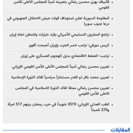
قاليباف يهنئ محسن رضائي بتعيينه أميناً للمجلس الأعلى للأمن
القومي
المقاومة السورية تعلن استهداف قوات جيش الاحتلال الصهيوني في
درعا جنوب سوريا
تراجع المخزون التسليحي الأميركي يقيّد خيارات واشنطن تجاه إيران
كريس مورفي: ترامب خسر الحرب وإيران أصبحت أقوى
ترامب: الضغط الاقتصادي بديل للهجوم العسكري على إيران
تعيين محسن رضائي أميناً للمجلس الأعلى للأمن القومي الإيراني
تعيين محمد باقر ذو القدر مستشاراً سياسياً لقائد الثورة الإسلامية
تعيين محسن رضائي ممثلا لقائد الثورة الاسلامية في المجلس
الاعلى للأمن القومي
الطب العدلي الإيراني: 3519 شهيداً في حرب رمضان بينهم 517 امرأة
و270 تلميذاً
المقابلات