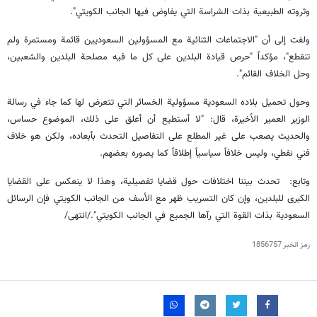
وثروته الطبيعية بذات الشراسة التي يفاوض فيها الجانب الكويتي".
ولفت إلى أن "الاجتماعات الثنائية مع المسؤولين السعوديين قائمة ومستمرة ولم
تنقطع"، مؤكداً "حرص قيادة البلدين على كل ما فيه مصلحة البلدين والشعبين،
وحل الخلاف القائم".
وحول تحميل بلاده السعودية مسؤولية الخسائر التي تتعرض لها كما جاء في رسالة
الوزير العمير الأخيرة، قال: "لا أستطيع أن أعلق على ذلك، الموضوع حساس،
والحديث يصعب على غير المطلع على التفاصيل التحدث بأبعاده، ولكن هو خلاف
فني نفطي، وليس خلافاً سياسياً إطلاقاً كما يصوره بعضهم.
وتابع: تحدث بيننا اختلافات حول قضايا تفصيلية، وهذا لا ينعكس على القضايا
الكبرى للبلدين، وإن كان التسريب ظهر مع الأسف من الجانب الكويتي فإن الرسائل
السعودية بذات القوة التي رآها الجميع في الجانب الكويتي"./انتهى/
رمز الخبر
1856757