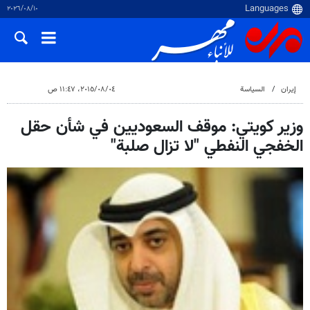
١٠‏/٠٨‏/٢٠٢٦
إيران
السياسة
٠٤‏/٠٨‏/٢٠١٥، ١١:٤٧ ص
وزير كويتي: موقف السعوديين في شأن حقل
الخفجي النفطي "لا تزال صلبة"