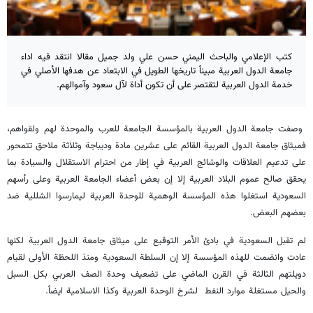
كتب الإعلامي والباحث اليمني حسن علي ولد جميل مقالا انتقد فيه اداء
جامعة الدول العربية مبيناً تاريخها الطويل في الابتعاد عن هدفها الأصلي في
خدمة الدول العربية لتقتصر على أن تكون أداة لآل سعود وآموالهم.
وصفت جامعة الدول العربية بالمؤسسة الجامعة للعرب والموحدة لهم ولقواهم،
فميثاق جامعة الدول العربية القائم على عشرين مادة وديباجة وثلاثة ملاحق تتمحور
على تدعيم العلاقات والوشائج العربية في إطار من احترام الاستقلال والسيادة بما
يحقق صالح عموم البلاد العربية إلا إن بعض أعضاء الجامعة العربية وعلى رأسهم
السعودية استغلوا هذه المؤسسة الوهمية للوحدة العربية ليمارسوا الشللية ضد
بعضهم البعض.
لم تقبل السعودية في بادئ الأمر التوقيع على ميثاق جامعة الدول العربية لكنها
عادت وانضمت للهذه المؤسسة إلا إن السلطة السعودية ومنذ اللحظة الأولى لقيام
دويلتهم الثالثة في القرن الماضي على تضعيف وحدة الصف العربي بكل السبل
والحيل مستغلة موارد النفط لشرخ الوحدة العربية وكذا الاسلامية ايضاً.