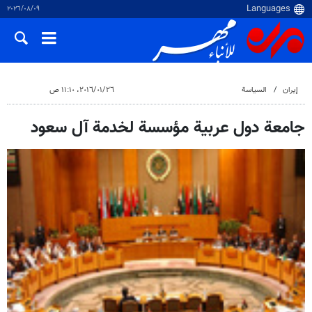
٠٩‏/٠٨‏/٢٠٢٦
إيران
السياسة
٢٦‏/٠١‏/٢٠١٦، ١١:١٠ ص
جامعة دول عربية مؤسسة لخدمة آل سعود