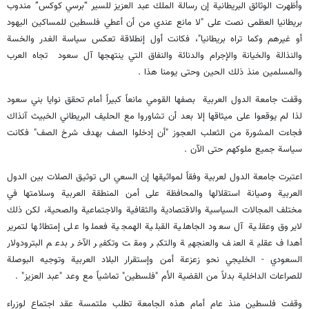
وأظهرت الوثائق البريطانية إن رسالة الملك عبد العزيز للسير “برسي كوكس” مندوب
بريطانيا العظمى نصت على "لا مانع عندي من أن أعطي فلسطين للمساكين اليهود
أو غيرهم وكما تراه بريطانيا"، فكانت أول إنطلاقة تعكس سياسة الغدر والخسة
والنذالة والخيانة والإجرام والدنائة والنفاق التي ينتهجها آل سعود تجاه العرب
والمسلمين منذ ذلك الحين وحتى يومنا هذا .
وقفت جامعة الدول العربية بصفها القومي مانعاً كبيراً أمام تحقق نوايا بني سعود
لذا لم يوقعوا على ميثاقها إلا بعد أن تشاوروا مع الحليف البريطاني الخبيث آنذاك
فجاءت المشورة من الثعلب العجوز "أن إدخلوا الصف بهدف شرخ الصف" فكانت
سياسة جميع ملوكهم حتى الآن .
اعتبرت جامعة الدول لعربية وفقاً لمواثيقها إن السعي الى توثيق الصلات بين الدول
العربية وصيانة استقلالها والمحافظة على أمن المنطقة العربية وسلامتها في
مختلف المجالات السياسية والاقتصادية والثقافية والاجتماعية والصحية، لكن ذلك
لايروق وعقلية آل سعود الجاهلية القبلية الهمجية فعملوا على إمتطائها لتمرير
أهداف عقلية العنف والعنجهية والتكبر ومقت وتكفير الآخر بدعم البترودولار
السعودي - الخليجي نحو زعزعة أمن وإستقرار البلاد العربية وتوجيه البوصلة
للصراعات الداخلية بدلاً من القضية الأم "فلسطين" تماشياً مع وعد "عبد العزيز" .
وقفت فلسطين منذ عام أمام هذه الجامعة تطلب ملتمسة عقد اجتماع لوزراء