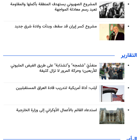
المشروع الصهيوني يستهدف المنطقة بأكملها والمقاومة
تعيد رسم معادلة المواجهة
مشروع كسر إيران قد سقط، وبدأت ولادة شرق جديد
التقارير
منفذَيّ "شلمجه" و"تشذابة" على طريق الفيض المليوني
للأربعين؛ وحركة المرور لا تزال كثيفة
آيلب: أداة أمريكية لتدريب قادة العراق المستقبليين
استدعاء القائم بالأعمال الأوكراني إلى وزارة الخارجية
الرأي