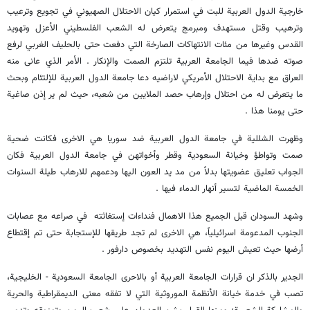
خارجية الدول العربية للبت في استمرار كيان الاحتلال الصهيوني في تجويع وترعيب
وترهيب وقتل مستهدف ومبرمج يتعرض له الشعب الفلسطيني الأعزل وتهويد
القدس وغيرها من مئات الانتهاكات الصارخة التي دفعت حتى بالحليف الغربي لرفع
صوته ضدها فيما الجامعة العربية تلتزم الصمت والإنكار . الأمر الذي عانى منه
العراق مع بداية الاحتلال الأمريكي لاراضيه دعا جامعة الدول العربية للإلتئام وبحث
ما يتعرض له من احتلال وإرهاب حصد الملايين من شعبه، حيث لم ير إذن صاغية
حتى يومنا هذا .
وظهرت الشللية في جامعة الدول العربية ضد سوريا هي الاخرى فكانت ضحية
صمت وتواطؤ وخيانة السعودية وقطر وأخواتهن في جامعة الدول العربية فكان
الجواب تعليق عضويتها بدلاً من مد يد العون اليها ودعمهم للارهاب طيلة السنوات
الخمسة الماضية لتسير أنهار الدماء فيها .
وشهد السودان قبل الجميع هذا الاهمال فنداءات إستغاثته في صراعه مع عصابات
الجنوب المدعومة اسرائيلياً، هي الاخرى لم تجد طريقها للإستجابة حتى تم إقتطاع
أرضها حيث تعيش اليوم نفس التهديد بخصوص دارفور .
الجدير بالذكر ان قرارات الجامعة العربية أو بالاحرى الجامعة السعودية - الخليجية،
تصب في خدمة خيانة الأنظمة الموروثية التي لا تفقه معنى الديمقراطية والحرية