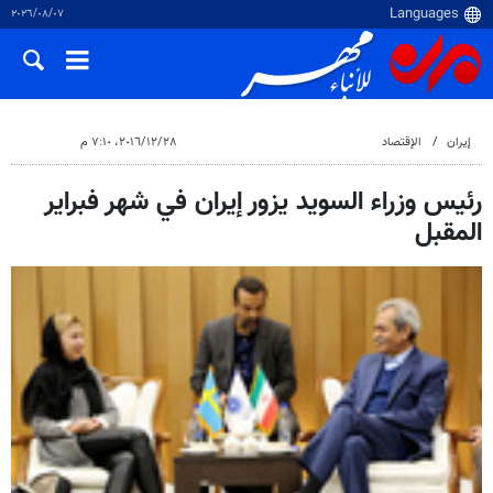
٠٧‏/٠٨‏/٢٠٢٦
إيران
الإقتصاد
٢٨‏/١٢‏/٢٠١٦، ٧:١٠ م
رئيس وزراء السويد يزور إيران في شهر فبراير
المقبل