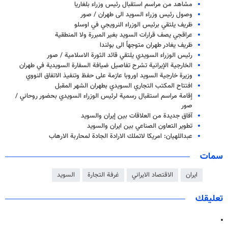
مشاهد من مراسم استقبال رئيس وزراء بلغاريا
وصول رئيس وزراء السويد الى طهران / صور
ظريف يلتقي برئيس الوزراء النرويجي في اوسلو
عراقجي يصف قرارات السويد بغير المبررة ولا المنطقية
ظريف يغادر طهران متوجهاً الى بولندا
رئيس الوزراء السويدي يلتقي قائد الثورة الاسلامية / صور
الخارجية الإيرانية تشرح تفاصيل ضيافة السفارة السويدية في طهران
وزيرة خارجية السويد اوروبا عازمة على حفظ وتنفيذ الاتفاق النووي
افتتاح المكتب التجاري السويدي بطهران الشهر المقبل
إقامة مراسم استقبال رسمية لرئيس الوزراء السويدي بحضور روحاني /
صور
آفاق جديدة من العلاقات بين إيران والسويد
تطوير التعاون الصناعي بين ايران والسويد
عبداللهيان: امريكا لاتملك الارادة الجادة لمحاربة الارهاب
سمات
ايران
الاقتصاد الايراني
غرفة التجارة
السويد
تعليقك