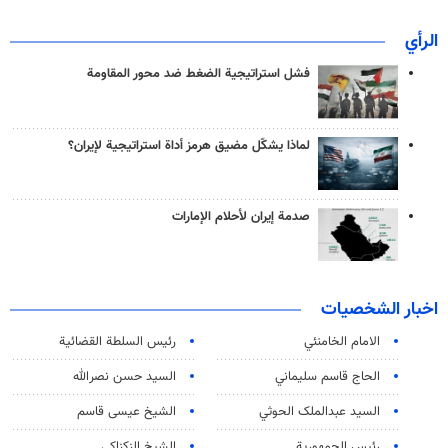
الرأي
فشل استراتيجية الضغط ضد محور المقاومة
لماذا يشكّل مضيق هرمز أداة استراتيجية لإيران؟
صدمة إيران لأحلام الإمارات
اخبار الشخصيات
الامام الخامنئي
رئیس السلطة القضائیة
الحاج قاسم سليماني
السيد حسن نصرالله
السید عبدالملک الحوثي
الشيخ عيسى قاسم
رئيس الجمهورية
الشيخ الزكزاكي