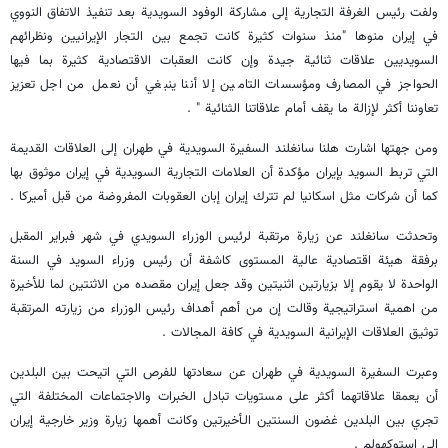
ولفت رئيس الغرفة التجارية إلى مشاركة الوفود السويدية بعد تنفيذ الاتفاق النووي
في إيران منوها "منذ سنوات كثيرة كانت تجمع بين التجار الإيرانيين ونظرائهم
السويديين علاقات ثنائية جيدة وإن كانت العقبات الاقتصادية كثيرة بما فيها
الحواجز في المصارف ومؤسسات التامين إلا أننا ينبغي أن نعمل من اجل تعزيز
تعاوننا أكثر لإزالة ما يقف أمام علاقاتنا الثنائية " .
ومن جهتها اشارت هلنا سانغلند السفيرة السويدية في طهران إلى العلاقات القديمة
التي تربط السويد بإيران مؤكدة أن العلامات التجارية السويدية في إيران موثوق بها
كما أن شركات مثل اسكانيا لم تترك إيران إبان العقوبات المفروضة من قبل أميركا .
وتحدثت سانغلند عن زيارة مرتقبة لرئيس الوزراء السويدي في شهر فبراير المقبل
برفقة هيئة اقتصادية عالية المستوى كاشفة أن رئيس وزراء السويد في السنة
الواحدة لا يقوم إلا بزيارتين اثنيتين وقد جعل إيران مقصده من الاثنتين لما للأخيرة
من اهمية استراتيجية وقالت إن من أهم أهداف رئيس الوزراء من زيارته المرتقبة
توثيق العلاقات الإيرانية السويدية في كافة المجالات .
وعبرت السفيرة السويدية في طهران عن سعادتها للفرص التي اتيحت بين البلدين
أن يعمقا علاقاتهما أكثر على مستويات تبادل الخبرات والاجتماعات المختلفة التي
تجري بين البلدين غضون السنتين الـأخيرتين وكانت أهمها زيارة وزير خارجية إيران
إلى استوكهولم .