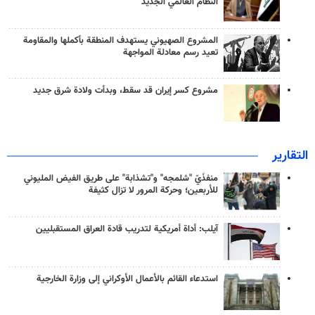
النظام العالمي الجديد
المشروع الصهيوني يستهدف المنطقة بأكملها والمقاومة
تعيد رسم معادلة المواجهة
مشروع كسر إيران قد سقط، وبدأت ولادة شرق جديد
التقارير
منفذَيّ "شلمجه" و"تشذابة" على طريق الفيض المليوني
للأربعين؛ وحركة المرور لا تزال كثيفة
آيلب: أداة أمريكية لتدريب قادة العراق المستقبليين
استدعاء القائم بالأعمال الأوكراني إلى وزارة الخارجية