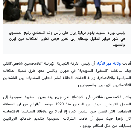
رئيس وزراء السويد يقوم بزيارة إيران على رأس وفد اقتصادي رفيع المستوى
في شهر فبراير المقبل ويتطلع إلى تعزيز فرص تطوير العلاقات بين إيران
والسويد .
أفادت
وكالة مهر للأنباء
أن رئيس الغرفة التجارية الإيرانية "غلامحسين شافعي"التقى
بهلنا سانغلند "السفيرة السويدية" في طهران وناقش معها طرق تنمية العلاقات
السياسية والاقتصادية وإزالة العقبات الحائلة أمام التعاون المشترك بين الناشطين
الاقتصاديين الإيرانيين والسويديين .
واشار غلامحسين شافعي في الاجتماع الذي جرى بينه وبين السفيرة السويدية إلى
السجل التاريخي العريق بين البلدين منذ 1920 موضحا "بالرغم من ان المسافة
الجغرافية التي تفصل بين البلدين كبيرة إلا أن تاريخ علاقاتنا السياسية الاقتصادية
كان زاهرا حيث سبق أن قامت الشركات السويدية بتقديم خدماتها للإيرانيين
بسيارات من مثل اسكانيا وولوو .