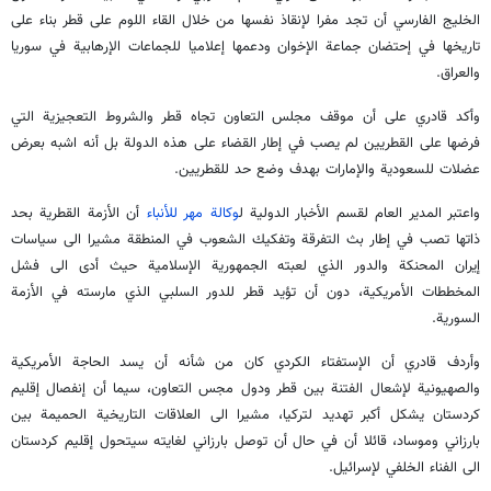
الخليج الفارسي أن تجد مفرا لإنقاذ نفسها من خلال القاء اللوم على قطر بناء على
تاريخها في إحتضان جماعة الإخوان ودعمها إعلاميا للجماعات الإرهابية في سوريا
والعراق.
وأكد قادري على أن موقف مجلس التعاون تجاه قطر والشروط التعجيزية التي
فرضها على القطريين لم يصب في إطار القضاء على هذه الدولة بل أنه اشبه بعرض
عضلات للسعودية والإمارات بهدف وضع حد للقطريين.
واعتبر المدير العام لقسم الأخبار الدولية ل
وكالة مهر للأنباء
أن الأزمة القطرية بحد
ذاتها تصب في إطار بث التفرقة وتفكيك الشعوب في المنطقة مشيرا الى سياسات
إيران المحنكة والدور الذي لعبته الجمهورية الإسلامية حيث أدى الى فشل
المخططات الأمريكية، دون أن تؤيد قطر للدور السلبي الذي مارسته في الأزمة
السورية.
وأردف قادري أن الإستفتاء الكردي كان من شأنه أن يسد الحاجة الأمريكية
والصهيونية لإشعال الفتنة بين قطر ودول مجس التعاون، سيما أن إنفصال إقليم
كردستان يشكل أكبر تهديد لتركيا، مشيرا الى العلاقات التاريخية الحميمة بين
بارزاني وموساد، قائلا أن في حال أن توصل بارزاني لغايته سيتحول إقليم كردستان
الى الفناء الخلفي لإسرائيل.