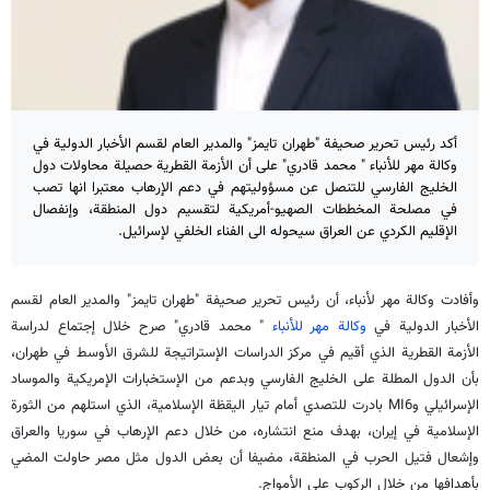
أكد رئيس تحرير صحيفة "طهران تايمز" والمدير العام لقسم الأخبار الدولية في
وكالة مهر للأنباء " محمد قادري" على أن الأزمة القطرية حصيلة محاولات دول
الخليج الفارسي للتنصل عن مسؤوليتهم في دعم الإرهاب معتبرا انها تصب
في مصلحة المخططات الصهيو-أمريكية لتقسيم دول المنطقة، وإنفصال
الإقليم الكردي عن العراق سيحوله الى الفناء الخلفي لإسرائيل.
وأفادت وكالة مهر لأنباء، أن رئيس تحرير صحيفة "طهران تايمز" والمدير العام لقسم
الأخبار الدولية في
وكالة مهر للأنباء
" محمد قادري" صرح خلال إجتماع لدراسة
الأزمة القطرية الذي أقيم في مركز الدراسات الإستراتيجة للشرق الأوسط في طهران،
بأن الدول المطلة على الخليج الفارسي وبدعم من الإستخبارات الإمريكية والموساد
الإسرائيلي وMI6 بادرت للتصدي أمام تيار اليقظة الإسلامية، الذي استلهم من الثورة
الإسلامية في إيران، بهدف منع انتشاره، من خلال دعم الإرهاب في سوريا والعراق
وإشعال فتيل الحرب في المنطقة، مضيفا أن بعض الدول مثل مصر حاولت المضي
بأهدافها من خلال الركوب على الأمواج.