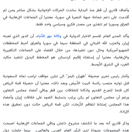
وأضاف قادري أن قطر منذ البداية ساندت الحركات الإخوانية بشكل مباشر ومن ثم
أقدمت على دعم جماعة جبهة النصرة في سوريا، معتبرا أن الجماعات الإرهابية في
العراق وسوريا لم تتغذى من مصدر فكري وسياسي واحد فقط.
وأكد المدير العام لقسم الاخبار الدولية في
وكالة مهر للأنباء
، أن الدور الذي لعبته
إيران والحزب الله اللبناني في المنطقة سيما في سوريا والعراق أحبط المخططات
الصهيو-أمريكية وحال دون تنفيذها، من خلال القضاء على الجماعات التكفيرية
والإرهابية، معتبرا أن إستفتاء إقليم كردستان هو المخطط البديل لتنفيذ مكايد
الغرب في الشرق الأوسط.
وأشار رئيس تحرير صحيفة "طهران تايمز" الى تباين مواقف ترامب تجاه السعودية
قبل توليه منصب رئاسة البيت الأبيض وبعد ذلك، معتبرا أن حصيلة قمة الرياض
كان فتحا للجرح القديم واذكاءا للخلافات بين قطر وباقي أعضاء مجلس التعاون
ورغم أن مجلس التعاون لم يكن يرغب بتسليط الضوء على خلافات إيران وأعضاء
هذا المجلس إمتناعا لتفاقم الأزمات، لكن قمة الرياض حالت دون تحقيق هذه
الإرادة.
وذكر قادري أنه بعد ما انكشف مشروع داعش وباقي الجماعات الإرهابية اصبحت
هذه المجموعات منبوذة لدى الرأي العام العربي والعالمي، بينما حاولت دول