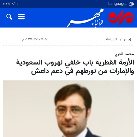
٠٦‏/٠٨‏/٢٠٢٦
إيران
السياسة
٠٢‏/١٠‏/٢٠١٧، ٥:٢٧ م
محمد قادري:
الأزمة القطرية باب خلفي لهروب السعودية
والإمارات من تورطهم في دعم داعش