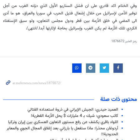
وفي الختام اكد قادري على ان فشل السناريو الأول الذي دوّنه الغرب من أجل
توفير الأمن لإسرائيل من خلال إشعال فتيل الحرب في سوريا والعراق، هو ما أدى
الى المضي في خلق الأزمة بين قطر ودول مجلس التعاون، ولو سبق الإستفتاء
الكردي تلك الأزمة لم يكن الغرب وإسرائيل بحاجة لإثارتها أبدا./انتهى/
رمز الخبر
1876672
محتوى ذات صلة
العميد حيدري: الجيش الإيراني في ذروة استعداده القتالي
كاتب سعودي: شيك بـ 4 مليارات $ يحل الأزمة القطرية!
اللواء باقري يكشف عن رفع مستوى التعاون العسكري بين إيران وتركيا
أردوغان محذرا: ماذا ستفعل يا بارزاني بعد إغلاق المجال الجوي والمعابر
الحدودية!!