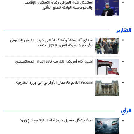
استقلال القرار العراقي ركيزة الاستقرار الإقليمي
والدبلوماسية الهادئة تصنع التأثير
التقارير
منفذَيّ "شلمجه" و"تشذابة" على طريق الفيض المليوني
للأربعين؛ وحركة المرور لا تزال كثيفة
آيلب: أداة أمريكية لتدريب قادة العراق المستقبليين
استدعاء القائم بالأعمال الأوكراني إلى وزارة الخارجية
الرأي
لماذا يشكّل مضيق هرمز أداة استراتيجية لإيران؟