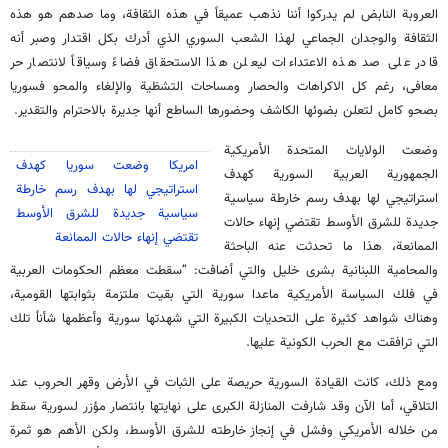
العروبة النابض لم يدركوا أننا نذهب عميقاً في هذه الثقافة، وما صدهم هو هذه
الثقافة والوجدان الجماعي لهذا الشعب السوري الذي أدرك بكل اقتدار وصبر أنه
قادر على صد هذه الاعتداءات ليعلن هذا الاستحقاق فضاءً وسياقاً لانتصار حر
معافى، رغم كل الاكراهات والحصار ومساحات التشظية والإلغاء والمحو فسوريا
بصحو كامل لتعلن بضوئها الكاشف وحضورها الساطع أنها جديرة بالاحترام والتقدير.
وضعت الولايات المتحدة الأمريكية
امريكا وضعت سوريا كهدف
الجمهورية العربية السورية كهدف
استراتيجي لها بهدف رسم خارطة
استراتيجي لها بهدف رسم خارطة سياسية
سياسية جديدة للشرق الأوسط
جديدة للشرق الأوسط تقتضي إنهاء حالات
تقتضي إنهاء حالات الممانعة
الممانعة، هذا ما تحدثت عنه الباحثة
والمحامية اللبنانية بشرى خليل والتي أضافت: “سقطت معظم الحكومات العربية
في فلك السياسة الأمريكية ماعدا سورية التي بقيت ملتزمة بثوابتها القومية،
وهناك شواهد كثيرة على التحديات الكبيرة التي شهدتها سورية وأعظمها شأناً تلك
التي ترافقت مع الحرب الكونية عليها.
ومع ذلك، كانت القيادة السورية حريصة على الثبات في الأرض وقهر الحروب عند
التلاقي، أما الآن وقد شارفت المنازلة الكبرى على نهايتها بانتصار مؤزر لسورية سقط
من خلاله الأمريكي وفشل في إنجاز خارطته للشرق الأوسط، ولكن الأهم هو ثمرة