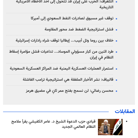
التلغراف: الحرب على إيران قد تتحول إلى أحد الأخطاء الأمريكية
التاريخية
توقف غير مسبوق لصادرات النفط السعودي إلى أميركا
فشل استراتيجية الضغط ضد محور المقاومة
خلاف بين روما وتل أبيب... إيطاليا توقف شراء رادارات إسرائيلية
طرد اثنين من كبار مسؤولي الموساد... تداعيات فشل مؤامرة إسقاط
النظام في إيران
استمرار العمليات العسكرية اليمنية ضد المراكز العسكرية السعودية
قاليباف: نشر الأخبار الملفقة هي استراتيجية ترامب الفاشلة
محسن رضائي: لن نسمح بفتح ممر ثانٍ في مضيق هرمز
المقابلات
قيادي حزب الدعوة الشيخ د. عامر الكفيشي يقرأ ملامح
النظام العالمي الجديد