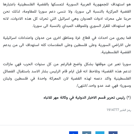
هو استهداف للجمهورية العربية السورية لتمسكها بالقضية الفلسطينية باعتبارها
القضية المركزية بالنسبة الى سوريا، ولا ننسى دعم سوريا للمقاومة، لذلك نحن
حربنا على محرك ادوات العدوان وهي اسرائيل التي تحرك كل هذه الادوات، لانه
هو استهداف للقرار السوري وللموقف المبداي بالنسبة الى سوريا.
فما يجري من احداث في قطاع غزة ومناطق اخرى من عدوان واعتداءات اسرائيلية
على الاراضي السورية وعلى فلسطين وعلى المقدسات كله استهداف الى من يدعم
القضية الفلسطينية.
سوريا تعبر عن موقفها بشكل واضح فبالرغم من كل سنوات الحرب فهي مازالت
تدعم هذه القضية؛ ونلاحظ انه قبل ايام قام الرئيس بشار الاسد باستقبال الفصائل
الفلسطينية واكد دعمه لهذه القضية لان المعركة واحدة في فلسطين ولبنان
وسوريا؛ فهي ضد عدو واحد./انتهى/
(*)
رئیس تحریر قسم الاخبار الدولية في وکالة مهر للانباء
رمز الخبر
1914777