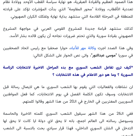
هذا الصمود العظيم والقيادة العبقرية، هو نهاية سياسة القطب الأوحد وولادة نظام
تعددية الأقطاب، وولادة "محور المقاومة" الذي بدأت المؤشرات تؤكد على قيادته
للمنطقة في المرحلة القادمة التي ستشهد بداية نهاية وتفكك الكيان الصهيوني.
كذلك ستشهد قيامة جديدة للمشروع القومي العربي في مواجهة المشروع
الصهيوني بقيادة سورية والذي تحتم ضرورات نجاحه أن يكون قائده بشار الأسد.
وفي هذا الصدد اجرت
وكالة مهر للأنباء
، حوارا صحفيا مع رئيس اتحاد الصحفيين
في سوريا
"موسی عبدالنور"
، واتى نص الحوار على الشكل التالي:
*كيف ترى تفاعل الشعب السوري مع بدء المراحل الاخيرة لانتخابات الرئاسة
السورية ؟ وما هو دور الاعلام في هذه الانتخابات ؟
ان نشاطات والفعاليات التي يقوم بها الشعب السوري ما هي لايصال رسالة قبل
الانتخابات وسوف تكون الكلمة الفصل في يوم الانتخابات، كما فعل المواطنين
السوريين المغتربين في الخارج في الـ20 من هذا الشهر وقالوا كلمتهم.
ففي الـ26 من هذا الشهر سيقول الشعب السوري كلمته الاخيرة والحاسمة
وسيوصل رسالته الى العالم اجمع، بانه لا يحق لاي دولة ايا كانت لا يحق لها
التدخل في الشان السوري الداخلي، فهذا قرار سيادي بحت بالنسبة الى الشعب
السوري.