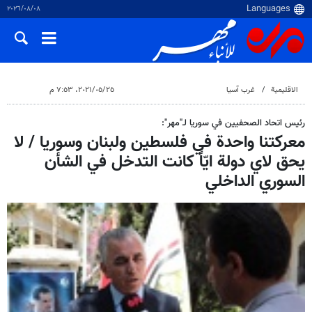
٠٨‏/٠٨‏/٢٠٢٦
الاقلیمیة
غرب آسیا
٢٥‏/٠٥‏/٢٠٢١، ٧:٥٣ م
رئيس اتحاد الصحفيين في سوريا لـ"مهر":
معركتنا واحدة في فلسطين ولبنان وسوريا / لا
يحق لاي دولة ايّاً كانت التدخل في الشأن
السوري الداخلي