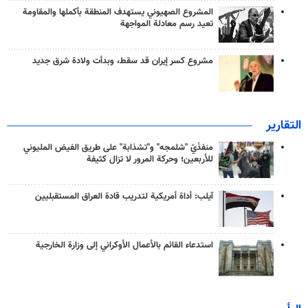
المشروع الصهيوني يستهدف المنطقة بأكملها والمقاومة
تعيد رسم معادلة المواجهة
مشروع كسر إيران قد سقط، وبدأت ولادة شرق جديد
التقارير
منفذَيّ "شلمجه" و"تشذابة" على طريق الفيض المليوني
للأربعين؛ وحركة المرور لا تزال كثيفة
آيلب: أداة أمريكية لتدريب قادة العراق المستقبليين
استدعاء القائم بالأعمال الأوكراني إلى وزارة الخارجية