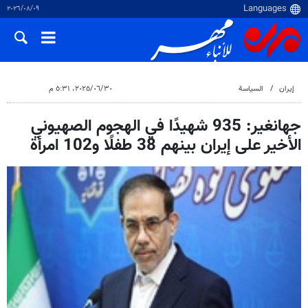
٠٩‏/٠٨‏/٢٠٢٦
إيران
السياسة
٣٠‏/٠٦‏/٢٠٢٥، ٥:٣١ م
جهانغير: 935 شهيدًا في الهجوم الصهيوني
الأخير على إيران بينهم 38 طفلًا و102 امرأة