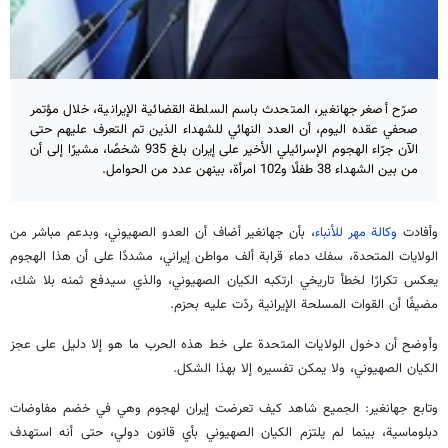
صرّح أصغر جهانغير، المتحدث باسم السلطة القضائية الإيرانية، خلال مؤتمر
صحفي عقده اليوم، أن العدد النهائي للشهداء الذين تم التعرف عليهم حتى
الآن جرّاء الهجوم الإسرائيلي الأخير على إيران بلغ 935 شخصًا، مشيرًا إلى أن
من بين الشهداء 38 طفلًا و102 امرأة، بينهن عدد من الحوامل.
وأفادت
وكالة مهر للأنباء
، بأن جهانغير أضاف أن العدو الصهيوني، وبدعم مباشر من
الولايات المتحدة، سفك دماء قرابة ألف مواطن إيراني، مشددًا على أن هذا الهجوم
يعكس تكرارًا لخطأ تاريخي ارتكبه الكيان الصهيوني، والذي سيدفع ثمنه بلا شك،
مضيفًا أن القوات المسلحة الإيرانية ردّت عليه بحزم.
وأوضح أن دخول الولايات المتحدة على خط هذه الحرب ما هو إلا دليل على عجز
الكيان الصهيوني، ولا يمكن تفسيره إلا بهذا الشكل.
وتابع جهانغير: الجميع شاهد كيف تعرضت إيران لهجوم وهي في خضم مفاوضات
دبلوماسية، بينما لم يلتزم الكيان الصهيوني بأي قانون دولي، حتى أنه استهدف