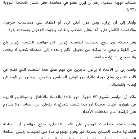
منشآت نووية سلمية، رغم أن إيران عضو في معاهدة حظر انتشار الأسلحة النووية
(NPT).
وأشار إلى أن إيران، ومن دون أدنى تردد أو اعتماد على مساعدات خارجية،
وبالاعتماد الكامل على الله، وعلى الشعب والقائد، واجهت العدوان وصمدت بقوة.
وفي حديثه عن الروح الحماسية للشعب الإيراني، قال جهانغير: الشعب الإيراني بلغ
من القوة والوعي ما يمكّنه من تحويل الألم والحداد إلى ملحمة؛ شعب لا يخاف،
ولا يخضع إلا لإرادة خالقه.
ولفت إلى أن الأعداء لا يزالون عاجزين عن فهم عمق هذا الشعب، الذي نضج في
قلب التاريخ، وبلغ درجة عالية من الوعي السياسي والقيمي، ويكمن سر قوته في
إيمانه وتضحياته.
وأكد أن مراسم تشييع 60 شهيدًا من القادة والعلماء والأطفال والمواطنين الأبرياء
في طهران، أظهرت مجددًا أن هذا شعب شجاع، لا يتخلى عن الساحة ولا يساوم
على كرامته أمام مخططات الأعداء.
وفيما يتعلق بتداعيات الهجوم على الأمن الداخلي، صرّح جهانغير أن السلطة
القضائية دخلت الميدان بسرعة فور وقوع الهجوم، بناءً على تعليمات رئيس السلطة