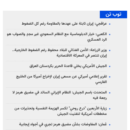
توب تن
عراقجي: إيران ثابتة على عهدها بالمقاومة رغم كل الضغوط
الكعبي: خيار الدبلوماسية مع النظام السعودي غير مجدٍ والصواب هو
الرد العسكري
وزير الزراعة: الأمن الغذائي للبلاد محفوظ رغم الضغوط الخارجية..
إيران تنتصر في المعركة الاقتصادية
الجيش الأمريكي يخلي قاعدة الحرير بكردستان العراق
تقرير إعلامي أميركي عن مسعى إيران لإخراج أميركا من الخليج
الفارسي
المتحدث باسم الجيش: النظام الإيراني السائد في مضيق هرمز لا
رجعة فيه
زيارة الأربعين "درع روحي" لكسر الهزيمة النفسية وتحذيرات من
مخططات أمريكية لتفتيت الجيش
عُمان: المفاوضات بشأن مضيق هرمز تجري في أجواء إيجابية