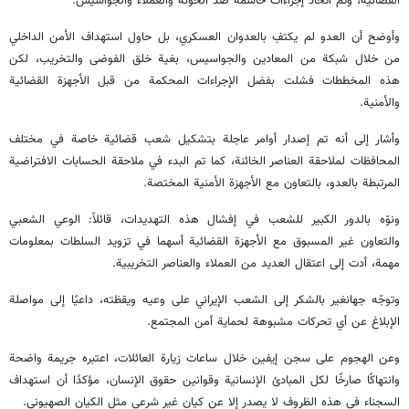
القضائية، وتم اتخاذ إجراءات حاسمة ضد الخونة والعملاء والجواسيس.
وأوضح أن العدو لم يكتفِ بالعدوان العسكري، بل حاول استهداف الأمن الداخلي
من خلال شبكة من المعادين والجواسيس، بغية خلق الفوضى والتخريب، لكن
هذه المخططات فشلت بفضل الإجراءات المحكمة من قبل الأجهزة القضائية
والأمنية.
وأشار إلى أنه تم إصدار أوامر عاجلة بتشكيل شعب قضائية خاصة في مختلف
المحافظات لملاحقة العناصر الخائنة، كما تم البدء في ملاحقة الحسابات الافتراضية
المرتبطة بالعدو، بالتعاون مع الأجهزة الأمنية المختصة.
ونوّه بالدور الكبير للشعب في إفشال هذه التهديدات، قائلاً: الوعي الشعبي
والتعاون غير المسبوق مع الأجهزة القضائية أسهما في تزويد السلطات بمعلومات
مهمة، أدت إلى اعتقال العديد من العملاء والعناصر التخريبية.
وتوجّه جهانغير بالشكر إلى الشعب الإيراني على وعيه ويقظته، داعيًا إلى مواصلة
الإبلاغ عن أي تحركات مشبوهة لحماية أمن المجتمع.
وعن الهجوم على سجن إيفين خلال ساعات زيارة العائلات، اعتبره جريمة واضحة
وانتهاكًا صارخًا لكل المبادئ الإنسانية وقوانين حقوق الإنسان، مؤكدًا أن استهداف
السجناء في هذه الظروف لا يصدر إلا عن كيان غير شرعي مثل الكيان الصهيوني.