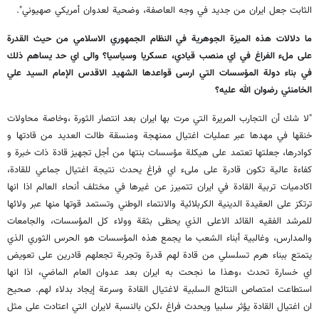
الثابت جعل ايران من جديد في وجه العاصفة، وضحية لعدوان أمريكي صهيوني".
ما دلالات هذه الميزة الجوهرية في النظام الجمهوري الاسلامي من حيث القدرة
على ملء الفراغ في اي منصب قيادي، عسكريا وسياسيا؟ والى اي حد يساهم ذلك
في بناء دولة المؤسسات التي ارسى قواعدها الشهيد الاقدس الإمام السيد علي
الخامنئي رضوان الله عليه؟
"لا شك أن التجارب المريرة التي مرت بها ايران بعد انتصار الثورة ،وخاصة محاولات
خنقها في مهدها عبر عمليات اغتيال ممنهجة ومنسقة طالت العديد من قادتها و
كوادرها، جعلتها تعتمد على هيكلة مؤسسات بنتها من أجل تجهيز قادة ذات خبرة و
كفاءة عالية تكون قادرة على ملىء اي فراغ يحدث نتيجة اغتيال جماعي للقادة،
اكادميات تربية القادة في ايران تتميرز عن غيرها في مختلف أنحاء العالم اذا انها
ترتكز على العقيدة الدينية الكربلائية والانتماء الوطني وتستمد قوتها منها عبر ولائها
للمرشد الفقيه القائد الاعلى الذي يحظى بثقة وولاء كل المؤسسات، والجامعات
والمدارس، وغالبية أبناء الشعب ما يجمع هذه المؤسسات هو الحرس الثوري الذي
يتمتع ببناء هرم تسلسلي من قادة لهم قدرة وتجربة تجعلهم قادرين على تعويض
اي خسارة تحدث ،وهذا ما نجحت به ايران بعد عدوان العام الماضي، اذا انها
استطاعت امتصاص النتائج السلبية لاغتيال القادة وسرعة إيجاد بدلاء لهم. صحيح
ان اغتيال القادة يؤثر سلبيا ويحدث فراغ ،لكن بالنسبة لايران التي اعتادت على مثل