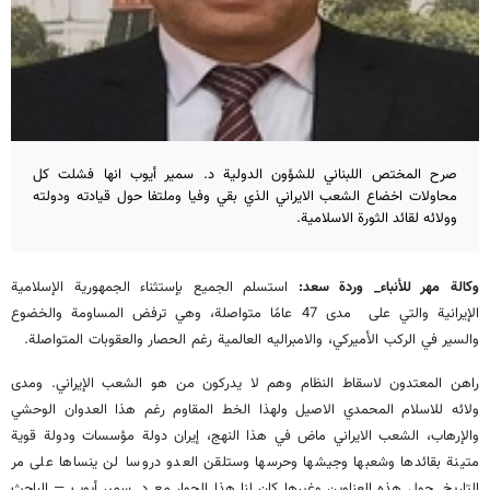
صرح المختص اللبناني للشؤون الدولية د. سمير أيوب انها فشلت كل
محاولات اخضاع الشعب الايراني الذي بقي وفيا وملتفا حول قيادته ودولته
وولائه لقائد الثورة الاسلامية.
وكالة مهر للأنباء_ وردة سعد:
استسلم الجميع بإستثناء الجمهورية الإسلامية
الإيرانية والتي على مدى 47 عامًا متواصلة، وهي ترفض المساومة والخضوع
والسير في الركب الأميركي، والامبراليه العالمية رغم الحصار والعقوبات المتواصلة.
راهن المعتدون لاسقاط النظام وهم لا يدركون من هو الشعب الإيراني. ومدى
ولائه للاسلام المحمدي الاصيل ولهذا الخط المقاوم رغم هذا العدوان الوحشي
والإرهاب، الشعب الايراني ماض في هذا النهج، إيران دولة مؤسسات ودولة قوية
متينة بقائدها وشعبها وجيشها وحرسها وستلقن العدو دروسا لن ينساها على مر
التاريخ. حول هذه العناوين وغيرها كان لنا هذا الحوار مع د. سمير أيوب — الباحث