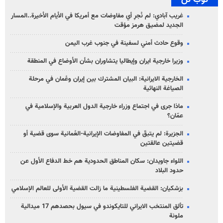
غريب آبادي: لم نُجرِ أي مفاوضات مع أمريكا في الأيام الأخيرة..المسار
الجديد لمضيق هرمز مؤقت
وقوع حادث أمني لسفينة في جنوب غرب اليمن
وزيرا خارجية ايران وإيطاليا يتشاوران بشأن الأوضاع في المنطقة
الخارجية الايرانية: البيان المشترك بين إيران وعُمان في مرحلة
الصياغة النهائية
ماذا جرى في اجتماع وزراء خارجية الدول العربية والإسلامية في
عمّان؟
الجزيرة: لم يتبقّ في المفاوضات الإيرانية-العُمانية سوى قضية أو
قضيتين عالقتين
اللواء جاويدان: سكان المناطق الحدودية هم خط الدفاع الأول عن
حدود البلاد
بزشكيان: القضية الفلسطينية ما زالت القضية الأولى للعالم الإسلامي
تألق المنتخب الايراني للتايكوندو في سيول بحصدهم 17 ميدالية
ملونة