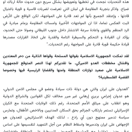
هذه التحديات نجحت في تخطيها وتعويضها بشكل سريع دون حدوث حالة ارباك او
ضياع. واذكر بتجربة المقاومة في لبنان التي تعرضت لضربات قاسية و قوية باغتيال
قادتها ، وإعتقد الجميع بأنها لم تعد قادرة على المواجهة، لكن الواقع على الأرض
اثبت العكس تماما، اذا ان المواجهات الأخيرة وامساك المقاومة بزمام مبادرة في
الرد المنظم والقوي واعادة سرعة الانتشار داخل جنوب الليطاني وصولا حتى الحدود،
يؤكد ان القيادة و التحكم والسيطرة التامة والقدرة على اتخاذ القرارات مصدرها
قيادة حكيمة قوية قادرة على المواجهة رغم التحديات."
لقد تمكنت الجمهورية الاسلامية بقواتها المسلحة وقواها الذاتية من دحر المعتدين
وافشال مخططات العدو الاميركي. ما تقديركم لهذا النصر المتوقع للجمهورية
الاسلامية على صعيد توازنات المنطقة وامنها والقضايا الرئيسية فيها وخصوصا
القضية الفلسطينية؟
"العدوان على ايران والتي هي دولة ذات سيادة وعضو في مجلس الامن الدولي،
هو عدوان إجرامي بربري إرهابي غير مبرر مخالف لكل القوانين والشرائع الدولية
وهو انقلاب على ميثاق الأمم المتحدة، رغم ذلك الولايات المتحدة مع الكيان
الإسرائيلي تستمر بارتكاب الجرائم بحق السكان المدنيين وبالاخص الأطفال، وتمارس
سياسة تدمير ممنهج دون أي رادع ، لذلك الهدف الاستراتيجي للعدوان هو
الإجهاض على ايران وتدميرها واسقاط النظام من أجل التمهيد لتقسيمها على اساس
عرقي وديني تماشيا مع المشروع الصهيوني للسيطرة على المنطقة واخضاعها،