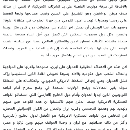
بالاضافة الى سرقة مواردها النفطية على يد الشركات الامريكية، لا ننسى ان هناك
هدف مبطن لواشنطن وهو التضييق على الصين وضرب مصالحها وايضا الضغط
على روسيا ومحاولة تهديد امنها القومي من جهة الجنوب في منطقة القوقاز
وجمهوريات اسيا الوسطى أي بمعنى اخر القضاء على محاولات دول كبرى متل روسيا
والصين وكل دول مجموعة البريكس التى تعمل من أجل ارساء سياسة عالمية
جديدة متعددة الاقطاب لضمان الامن والاستقرار العالمي بعيدا عن سياسة القطب
الواحد التي مارستها الولايات المتحدة وادت إلى شن العديد من الحروب واحداث
اضطرابات في العديد من دول العالم واشعال حروب أهلية.
اذن هذه هي ألاهداف الحقيقية للعدوان على ايران. صمودها وقدرتها على المواجهة
والتفاف الشعب حول حكوميه وقادته وسرعة تعويض القادة الذين استشهدوا يؤكد
فشل العدوان. يعني إجهاض المخطط الامريكي الصهيوني، وانعكاساته على المنطقة
سوف يغير المعادلات ويضع الولايات المتحدة في وضع محرج أمام اتباعه
الاوروبيين الذين ايدوا العدوان وأمام دول الخليج (الفارسي) الذي استضافو القواعد
العسكرية الامريكية بهدف الدفاع عنهم فاكتشفوا ان هذه القواعد عبئ عليهم
وتهديد لهم وهدفها التجسس وضرب ايران والدفاع عن الكيان الإسرائيلي المحتل،
اذن التخلص من القواعد العسكرية الامريكية هو الأفضل لدول الخليج (الفارسي)
وأكثر من ذلك صداقتهم مع ايران و وحدة المواقف بينهم وبين تركيا و مصر،
وباكستان مع ايران يعطيهم موقف قويا وضمانة اكثر لهم ولامن المنطقة اجمع،