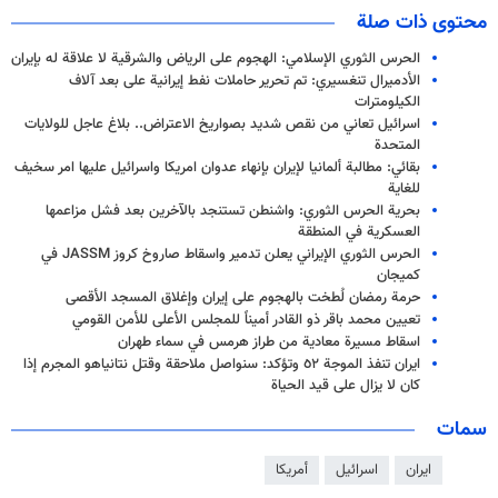
محتوى ذات صلة
الحرس الثوري الإسلامي: الهجوم على الرياض والشرقية لا علاقة له بإيران
الأدميرال تنغسيري: تم تحرير حاملات نفط إيرانية على بعد آلاف
الكيلومترات
اسرائيل تعاني من نقص شديد بصواريخ الاعتراض.. بلاغ عاجل للولايات
المتحدة
بقائي: مطالبة ألمانيا لإيران بإنهاء عدوان امريكا واسرائيل عليها امر سخيف
للغاية
بحرية الحرس الثوري: واشنطن تستنجد بالآخرين بعد فشل مزاعمها
العسكرية في المنطقة
الحرس الثوري الإيراني يعلن تدمير واسقاط صاروخ كروز JASSM في
كميجان
حرمة رمضان لُطخت بالهجوم على إيران وإغلاق المسجد الأقصى
تعيين محمد باقر ذو القادر أميناً للمجلس الأعلى للأمن القومي
اسقاط مسيرة معادية من طراز هرمس في سماء طهران
ايران تنفذ الموجة ٥٢ وتؤكد: سنواصل ملاحقة وقتل نتانياهو المجرم إذا
كان لا يزال على قيد الحياة
سمات
ايران
اسرائيل
أمريكا