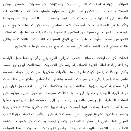
العراقية الإيرانية استمرت لثماني سنوات واستنزفت كل مقدرات الشعبين ،وكان
المستفيد الوحيد منها الكيان الإسرائيلي. رغم مرارة وقساوة هذه الحرب والتضحيات
الأليمة التي قدمتها ايران ،خرجت منها قوية وعصية على الكسر ،وكرَّست وجودها
وتأثيرها في المنطقة بحيث أصبحت لاعب اساسي ولا يمكن تجاهله، خروج ايران
قوية من الحرب لم يُعفها من استمرار الضغوط والمؤامرات ضدها ،إذ انه استمر
التحريض ضدها وفُرضت عليها ابشع انواع العقوبات اللانسانية والااخلاقية والتي
طالت معظم فئات الشعب الايراني، سياسة تجويع ممنهجة وارهاب اقتصادي.
فشلت كل محاولات اخضاع الشعب الايراني الذي بقي وفيا وملتفا حول قيادته
ودولته وولائه لقائد الثورة الاسلامية. رغم كل التحديات، استطاعت ايران ان تصمد
وأكثر من ذلك بفضل كوادرها وعلماءها وقدرات مفكريها تحولت إلى دولة متقدمة
علميا وتكنولوجيا وفي كل مجالات التقدم والتطور الاقتصادي، وأكثر من ذلك بنت
قوة عسكرية كبيرة ركيزتها الصناعة الوطنية والاكتفاء الذاتي. بالطبع تحول ايران إلى
دولة قوية اقليميا ونجاحها في نسج علاقات سياسة مع دول كبرى مؤثرة على
الساحة الدولية مثل روسيا والصين ،وانضمامها إلى مجموعة دول البريكس، جعلها
محط أنظار الاعداء وخاصة انها أصبحت دولة لديها اكتفاء ذاتي، متقدمة تكنولوجيا
وعلميا ، ولديها مشروع نووي سلمي، وبقيت ثابة على مواقفها الداعمة لحق الشعب
العربي الفلسطيني في مقاومة الاحتلال وتحرير ارضه، وساندت كل شعوب المنطقة
لتخلص من التبعية والهيمنة الامريكة ورفض التهديدات الصهيونية، هذا الموقف