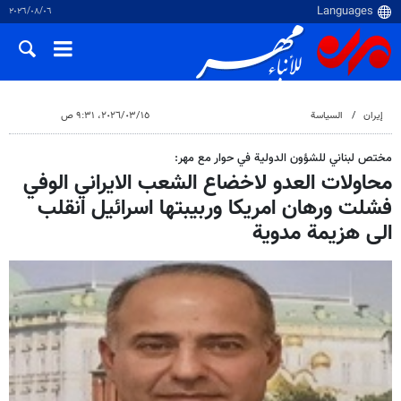
٠٦‏/٠٨‏/٢٠٢٦
إيران
السياسة
١٥‏/٠٣‏/٢٠٢٦، ٩:٣١ ص
مختص لبناني للشؤون الدولية في حوار مع مهر:
محاولات العدو لاخضاع الشعب الايراني الوفي
فشلت ورهان امريكا وربيبتها اسرائيل انقلب
الى هزيمة مدوية