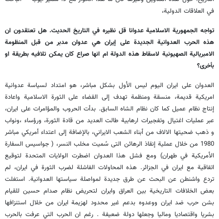
في العلاقات الدولية،
تواجه الجمهورية الاسلامية عدوانا قل نظيره في التاريخ الحديث. هل تعتقدون ان
هذه الحرب العدوانية الجديدة على إيران هي عدوان مدبر من قبل المنظومة
الامبريالية الصهيونية لاسقاط هذه الدولة ام انها صراع كان يمكن تلافيه بطريقة او
بأخرى؟
العدوان على ايران اليوم ليس الأول بشكل مباشر، هو امتداد لسياسة عدوانية
امريكية قديمة، منسقة ومنظمة تهدف إلى القضاء على الثورة الاسلامية واعادة
إنتاج نظام عميل كما كان نظام الشاه السابق. بدأت الحروب والمؤامرات على ايران،
عبر عمليات اغتيال وتفجيرات ارهابية طالت العديد من قادة الثورة، ورؤساء ،ونواب
و ذهب ضحيتها الالاف من أبناء الشعب الايراني، بالإضافة إلى اعتداء أمريكي مباشر
1980 من خلال عملية إنقاذ الرهائن التى سُميت مخلب النسر، ( جواسيس السفارة
الأمريكية في طهران) ومع فشل هذا العدوان اضطرت الولايات المتحدة لتوقيع
اتفاقية مع ايران في الجزائر. هذه المحاولات الفاشلة لضرب الثورة في ايران، لم
تردع واشنطن عن البحث عن طرق جديدة لمواصلة سياستها العدوانية. استغلت
بعض الخلافات التاريخية بين العراق وايران لتحريض نظام صدام حسين للقيام
بشن حرب ضد ايران ووعدوه بدعم غير محدود لهزيمة ايران من خلال استنزافها
بشريا واقتصاديا وماليا وجعلها دولة ضعيفة . رغم ان الحرب التي عرفت بالحرب