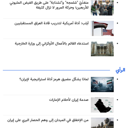
منفذَيّ "شلمجه" و"تشذابة" على طريق الفيض المليوني
للأربعين؛ وحركة المرور لا تزال كثيفة
آيلب: أداة أمريكية لتدريب قادة العراق المستقبليين
استدعاء القائم بالأعمال الأوكراني إلى وزارة الخارجية
الرأي
لماذا يشكّل مضيق هرمز أداة استراتيجية لإيران؟
صدمة إيران لأحلام الإمارات
من الإخفاق في الميدان إلى وهم الحصار البري على إيران