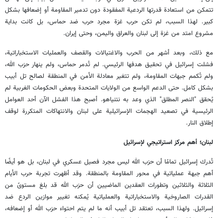
تتمكن من استعادة قدرتها الردعية المفقودة دون تدمير المقاومة أو إضعافها بشكل
كبير. لهذا السبب، لم تكن حرب غزة مجرد حرب ضد حماس، بل كانت بداية
مشروع امتد من غزة إلى لبنان والعراق واليمن، وحتى إيران.
مع ذلك، وبعد أشهر من الحرب والاغتيالات والقصف والعمليات الاستخباراتية،
فشلت إسرائيل في تحقيق هدفها الرئيسي. لم تُدمر حماس، ولم ينهار حزب الله،
ولم تُكمم جبهات المقاومة، ولم تتغير معادلة الأمن في المنطقة لصالح تل أبيب
بشكل كامل. حتى الدعم الواسع من الولايات المتحدة وبعض الحكومات الغربية لم
يُحقق "النصر المطلق" الذي وعد به نتنياهو. أصبح هذا الفشل الآن أحد العوامل
الرئيسية في تصعيد الهجمات الإسرائيلية على لبنان والانتهاكات المتكررة لوقف
إطلاق النار.
لبنان؛ أهم مركز استراتيجي لإسرائيل
تُدرك إسرائيل تمامًا أن حزب الله ليس مجرد فصيل عسكري في لبنان، بل هو أيضًا
أهم جبهة عملياتية في محور المقاومة بالمنطقة. وقد أظهرت تجربة حرب الأيام
الثلاثة والثلاثين وتطورات العقدين الماضيين أن حزب الله قد بلغ مستوىً من
القدرات الصاروخية والاستخباراتية والعملياتية يُمكنه تغيير موازين الردع ضد
إسرائيل. ولهذا السبب، تعتقد تل أبيب أنه ما لم يتم احتواء حزب الله أو إضعافه،