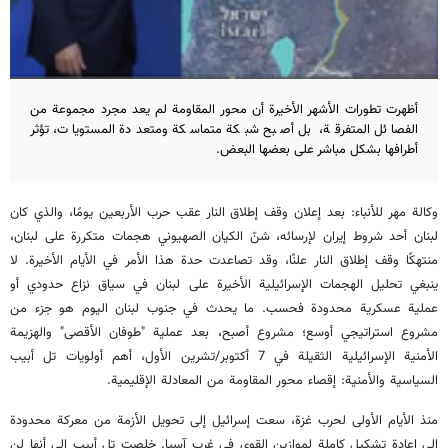
أظهرت تطورات الأشهر الأخيرة أن محور المقاومة لم يعد مجرد مجموعة من
الفصائل المتفرقة، بل أصبح شبكة متماسكة ومتعددة المستويات، تؤثر
أطرافها بشكل مباشر على بعضها البعض.
وكالة مهر للأنباء: بعد إعلان وقف إطلاق النار عقب حرب الأربعين يومًا، والذي كان
لبنان أحد شروط إيران لإرسائه، شنّ الكيان الصهيوني هجمات متكررة على لبنان،
منتهكًا وقف إطلاق النار علنًا، وقد تصاعدت حدة هذا الأمر في الأيام الأخيرة. لا
ينبغي تحليل الهجمات الإسرائيلية الأخيرة على لبنان في سياق نزاع حدودي أو
عملية عسكرية محدودة فحسب. ما يحدث في جنوب لبنان اليوم هو جزء من
مشروع استراتيجي أوسع؛ مشروع أصبح، بعد عملية "طوفان الأقصى" والهزيمة
الأمنية الإسرائيلية الثقيلة في 7 أكتوبر/تشرين الأول، أهم أولويات تل أبيب
السياسية والأمنية: إقصاء محور المقاومة من المعادلة الإقليمية.
منذ الأيام الأولى لحرب غزة، سعت إسرائيل إلى تحويل الأزمة من معركة محدودة
إلى إعادة تشكيل كاملة لموازين القوى في غرب آسيا. خلصت تل أبيب إلى أنها لن