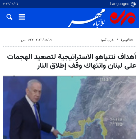
٠٦‏/٠٨‏/٢٠٢٦
الاقلیمیة
غرب آسیا
٠٩‏/٠٥‏/٢٠٢٦، ١١:٢٢ ص
أهداف نتنياهو الاستراتيجية لتصعيد الهجمات
على لبنان وانتهاك وقف إطلاق النار