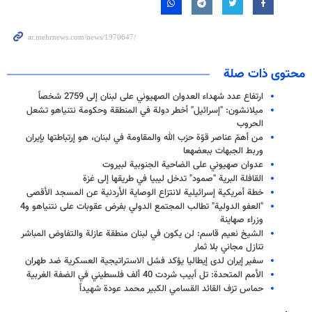
محتوى ذات صلة
ارتفاع عدد شهداء العدوان الصهيوني على لبنان إلى 2759 شخصاً
ميلانشون: "إسرائيل" أخطر دولة في المنطقة وحكومة نتنياهو تشعل
الحروب
من أهمّ عناصر قوّة حزب الله والمقاومة في لبنان، هو إرتباطتها بإيران
وربط الجبهات ببعضهعا
عدوان صهيوني على الضاحية الجنوبية لبيروت
القافلة البرية "صمود" تدخل ليبيا في طريقها إلى غزة
خطة أمريكية إسرائيلية لانتزاع الوصاية الأردنية عن المسجد الأقصى
"العفو الدولية" تطالب المجتمع الدولي بفرض عقوبات على نتنياهو و4
وزراء صهاينة
الشيخ نعيم قاسم: لن يكون في لبنان منطقة عازلة والتفاوض المباشر
تنازل مجاني بلا ثمار
سفير إيران لدى إيطاليا يؤكد فشل الاستراتيجية العسكرية ضد طهران
الأمم المتحدة: تل أبيب شردت 40 ألف فلسطيني في الضفة الغربية
حماس تزف القائد القسامي الكبير محمد عودة شهيداً