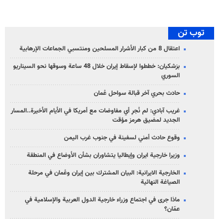
توب تن
اعتقال 8 من كبار الأشرار المسلحين ومنتسبي الجماعات الإرهابية
بزشكيان: خططوا لإسقاط إيران خلال 48 ساعة وسوقها نحو السيناريو
السوري
حادث بحري آخر قبالة سواحل عُمان
غريب آبادي: لم نُجرِ أي مفاوضات مع أمريكا في الأيام الأخيرة..المسار
الجديد لمضيق هرمز مؤقت
وقوع حادث أمني لسفينة في جنوب غرب اليمن
وزيرا خارجية ايران وإيطاليا يتشاوران بشأن الأوضاع في المنطقة
الخارجية الايرانية: البيان المشترك بين إيران وعُمان في مرحلة
الصياغة النهائية
ماذا جرى في اجتماع وزراء خارجية الدول العربية والإسلامية في
عمّان؟