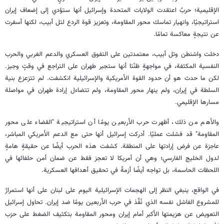
الإقليمية؛ حربٌ اعتقدت الولايات المتحدة وإسرائيل أنها ستؤدي إلى إضعاف إيران
استراتيجيًا، وانهيار تماسك محور المقاومة، وتعزيز قوة الردع لتل أبيب، لكنها أسفرت
عن نتيجةٍ معاكسة تمامًا.
دخلت واشنطن وتل أبيب، معتمدتين على التفوق العسكري والدعم الغربي والحرب
النفسية المكثفة، في مواجهةٍ ظنّتا أنها ستجبر طهران على التراجع في وقتٍ وجيز.
لكن ما حدث هو أن حدود القوة الأمريكية والإسرائيلية انكشفت. لم تتزعزع بنية
السلطة في إيران، ولم ينهار محور المقاومة، ولم تتضاءل إرادة طهران في مواصلة
مسارها الإقليمي.
والأهم من ذلك، أظهرت حرب الأربعين يومًا أن استراتيجية "القضاء على محور
المقاومة" قد فشلت عمليًا. أدركت إسرائيل أنها حتى مع الدعم الأمريكي المباشر،
عاجزة عن فرض إرادتها على المنطقة. كشفت هذه الحرب أيضًا عن حقيقةٍ هامةٍ
لدول الخليج الفارسي؛ وهي أن أمريكا لا تعجز فقط عن ضمان أمن حلفائها في
اللحظات الحاسمة، بل تواجه أيضًا أزمةً في تحقيق أهدافها العسكرية.
في الواقع، ينبغي النظر إلى الهجمات الإسرائيلية اليوم على لبنان على أنها استمرارٌ
للمشروع الفاشل نفسه الذي نُفِّذ في حرب الأربعين يومًا ضد إيران. تحاول إسرائيل
التعويض عن هزيمتها الأكبر أمام إيران ومحور المقاومة بتكثيف الضغط على حزب