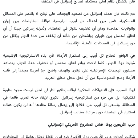
فلن يتشكل نظام أمني مستدام لصالح إسرائيل في المنطقة.
مع ذلك، فإن هدف إسرائيل من تصعيد الهجمات على لبنان لا يقتصر على المسائل
العسكرية. فمن بين أهداف تل أبيب الرئيسية عرقلة المفاوضات بين إيران
والولايات المتحدة ومنع أي تخفيف للتوتر في المنطقة. وتُدرك إسرائيل جيدًا أن أي
اتفاق مُحتمل بين طهران وواشنطن من شأنه أن يُخفف من حدة التوتر ويُقلل من
دور إسرائيل في المعادلات الأمنية الإقليمية.
في الواقع، تحتاج تل أبيب إلى استمرار الأزمة؛ لأن بقاء الاستراتيجية الإقليمية
مُرتبط بهذا التوتر. كلما لاحت بوادر اتفاق محتمل أو تخفيف حدة التوتر، يتصاعد
مستوى الهجمات الإسرائيلية على لبنان. والهدف واضح: جرّ أمريكا مجدداً إلى قلب
الأزمة ومنع الدبلوماسية من أن تحل محل منطق الحرب.
لهذا السبب، فإن الانتهاكات المتكررة لوقف إطلاق النار في لبنان ليست مجرد مناورة
تكتيكية، بل هي جزء من استراتيجية إسرائيل الكبرى لإبقاء حالة الحرب قائمة في
المنطقة. وتسعى تل أبيب من خلالها إلى إيصال رسالة مفادها أنه لن يكون هناك
استقرار في المنطقة دون مراعاة مطالب إسرائيل.
حرب الأربعين يومًا: فشل المشروع الأمريكي الإسرائيلي
شكّلت أحداث حرب الأربعين يومًا الأخيرة ضد إيران نقطة تحوّلٍ هامة في المعادلات