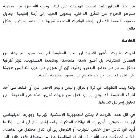
من هذا المنظور، يُعد تصعيد الهجمات على لبنان وحزب الله جزءًا من محاولة
نتنياهو للخروج من المأزق الداخلي. بتحويل الحرب إلى أزمة إقليمية، يحاول
تخفيف الضغط الداخلي وإبقاء الولايات المتحدة مُجبرة على دعم إسرائيل بشكل
دائم.
الخلاصة
أظهرت تطورات الأشهر الأخيرة أن محور المقاومة لم يعد مجرد مجموعة من
الفصائل المتفرقة، بل أصبح شبكة متماسكة ومتعددة المستويات، تؤثر أطرافها
بشكل مباشر على بعضها البعض. وعليه، فإن أي هجوم على حزب الله ليس هجومًا
على لبنان فحسب، بل هو هجوم على محور المقاومة بأكمله.
وكما بينت التطورات في غزة والعراق واليمن والبحر الأحمر، فإن أي ضغط على أحد
أطراف المقاومة قد يؤدي إلى رد فعل من جبهات أخرى. هذه هي الحقيقة التي
تحاول إسرائيل تجاهلها.
في ظل هذه الظروف، لا يمكن للجمهورية الإسلامية الإيرانية وجهازها الدبلوماسي
أن يقفا مكتوفي الأيدي إزاء الانتهاكات المتكررة لوقف إطلاق النار في لبنان. وإذا ما
أُريد لأي نقاش حول خفض التوترات أو التوصل إلى أي اتفاق محتمل في المنطقة،
فلا بد أن يكون حزب الله وباقي أطراف المقاومة جزءًا من معادلة وقف إطلاق النار