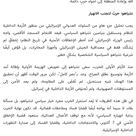
الله وإعادة المنطقة إلى أجواء حربٍ دائمة.
نتنياهو: حربٌ لتجنب الانهيار
يجب تحليل جزءٍ هامٍ من السلوك العدواني الإسرائيلي من منظور الأزمة الداخلية
للنظام ومستقبل بنيامين نتنياهو السياسي. فبعد اقتحام المسجد الأقصى، واجه
رئيس الوزراء الإسرائيلي أحد أخطر الإخفاقات الأمنية في تاريخ النظام؛ إخفاقٌ لم
يُشكِّك فقط في مصداقية الجيش الإسرائيلي وأجهزة المخابرات، بل قوَّض أيضًا
شرعية نتنياهو السياسية الشخصية بشكلٍ خطير.
منذ الأيام الأولى للحرب، سعى نتنياهو إلى تعويض الهزيمة الأولية بإطالة أمد
الأزمة وتوسيع نطاق الصراع. وعد بـ"نصر كامل"، لكن مرور الوقت أظهر أن تحقيق
هذا الهدف شبه مستحيل. لم تُقضَ على المقاومة، ولم يعد الأمن إلى
المستوطنات الصهيونية، ولم تُحتوَض الأزمة الداخلية في إسرائيل.
في ظل هذه الظروف، لا يُعد استمرار الحرب مجرد خيار سياسي لنتنياهو، بل مسألة
بقاء، لا سيما أنه يواجه أيضًا قضايا فساد وملاحقات قضائية. قد تكون نهاية الحرب
بداية انهياره السياسي؛ لأنه مع توقف الأعمال العدائية، ستعود قضية الإخفاق
الأمني في 7 أكتوبر، والاحتجاجات الداخلية، وقضايا الفساد إلى صدارة التطورات
الداخلية الإسرائيلية.