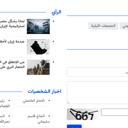
الرأي
لماذا يشكّل مضيق
وني
التجمعات الليلية
استراتيجية لإيران
صدمة إيران لأحلام
من الإخفاق في ال
الحصار البري على 
اخبار الشخصيات
الامام الخامنئي
رئی
القضائی
الحاج قاسم
الس
سليماني
نصرالله