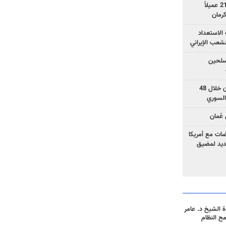
وزارة الأمن الإيرانية: اعتقال 21 عميلاً
الاستعداد
لشعب الإيراني
المسلحين
بزشكيان: خططوا لإسقاط إيران خلال 48
السوري
عُمان
ضات مع أمريكا
جديد لمضيق
 الشيخ د. عامر
مح النظام