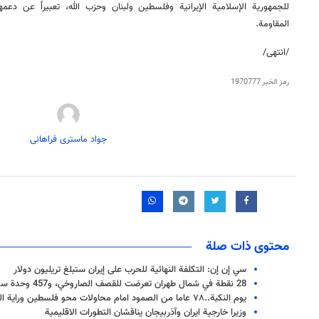
للجمهورية الإسلامية الإيرانية وفلسطين ولبنان وحزب الله، تعبيراً عن د
المقاومة.
/انتهى/
رمز الخبر
1970777
جواد ماستری فراهانی
محتوى ذات صلة
سي إن إن: التكلفة النهائية للحرب على إيران ستبلغ تريليون دولار
28 نقطة في شمال طهران تعرضت للقصف الصاروخي، و457 وحدة سكنية تضررت
يوم النكبة..٧٨ عاما من الصمود امام محاولات محو فلسطين وراية المقاومة التي لم تسقط
وزيرا خارجية ايران وآذربيجان يناقشان التطورات الاقليمية