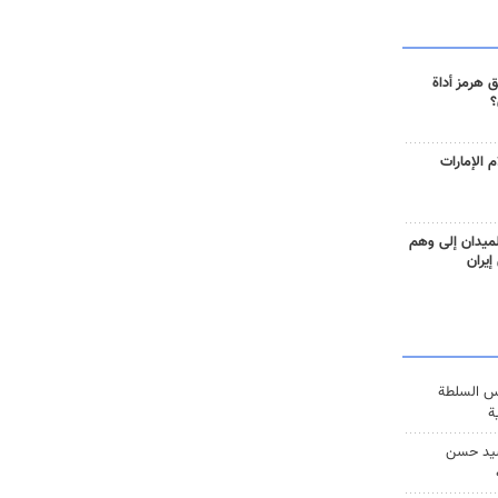
 هرمز أداة
؟
 الإمارات
ميدان إلى وهم
إيران
س السلطة
ة
يد حسن