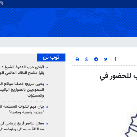
توب تن
قيادي حزب الدعوة الشيخ د. 
يقرأ ملامح النظام العالمي ال
ب للحضور في
يحيى سريع: قصفنا مواقع الم
السعوديين بالصواريخ الباليس
والمسيّرات
بيان مهم للقوات المسلحة ال
"عملية واسعة وخاصة"
مقتل عناصر فريق إرهابي في
محافظة سيستان وبلوشستان