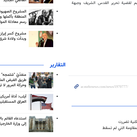
العالمي الجديد
عمهم لقضية تحرير القدس الشريف وجبهة
المشروع الصهيو
المنطقة بأكملها و
رسم معادلة الموا
مشروع كسر إيران
وبدأت ولادة شرق
التقارير
منفذَيّ "شلمجه" 
طريق الفيض الملي
وحركة المرور لا ت
آيلب: أداة أمريكي
العراق المستقبلي
استدعاء القائم بال
إلى وزارة الخارجية