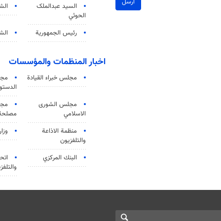
ارسل
السید عبدالملک
الش
الحوثي
رئيس الجمهورية
الشي
اخبار المنظمات والمؤسسات
مجلس خبراء القيادة
مجل
الدستو
مجلس الشورى
مجم
الاسلامي
مصلحة 
منظمة الاذاعة
وزار
والتلفزیون
البنك المركزي
اتحا
والتلفز