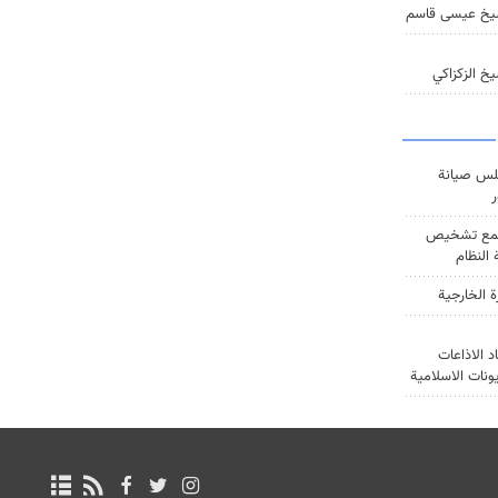
يخ عيسى قاسم
خ الزكزاكي
س صيانة
ر
ع تشخيص
النظام
ة الخارجية
د الاذاعات
يونات الاسلامية