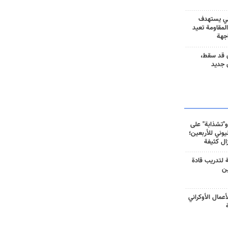
ني يستهدف
المقاومة تعيد
جهة
 قد سقط،
 جديد
و"تشذابة" على
وني للأربعين؛
زال كثيفة
ة لتدريب قادة
ين
أعمال الأوكراني