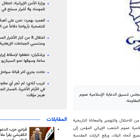
للموساد و4 أشرار مسلح في كرمان
العميد بهمرد: نحن على أهبة 
للتضحية بأرواحنا دفاعاً عن ا
اعتقال 8 من كبار الأشرار 
ومنتسبي الجماعات الإرهابية
ساعة وسوقها نحو السيناريو 
حادث بحري آخر قبالة سواحل 
غريب آبادي: لم نُجرِ أي مفاو
في الأيام الأخيرة..المسار ال
 مجلس تنسيق الدعاية الإسلامية عموم
هرمز مؤقت
لمقاومة.
المقابلات
من الاحتلال والتهجير والمعاناة التاريخية
امية عموم الشعب الإيراني المؤمن إلى
قيادي حزب الدعوة
الكفيشي يقرأ ملا
 أنحاء البلاد، ورفع الرايات المقدسة