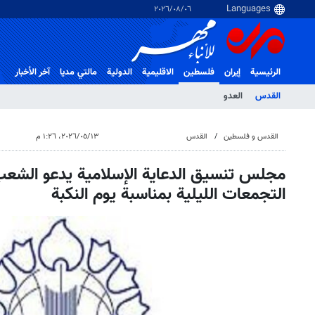
٠٦‏/٠٨‏/٢٠٢٦
الرئيسية
إيران
فلسطین
الاقلیمیة
الدولية
مالتي مدیا
آخر الأخبار
القدس
العدو
القدس و فلسطین
القدس
١٣‏/٠٥‏/٢٠٢٦، ١:٢٦ م
مجلس تنسيق الدعاية الإسلامية يدعو الشع
التجمعات الليلية بمناسبة يوم النكبة