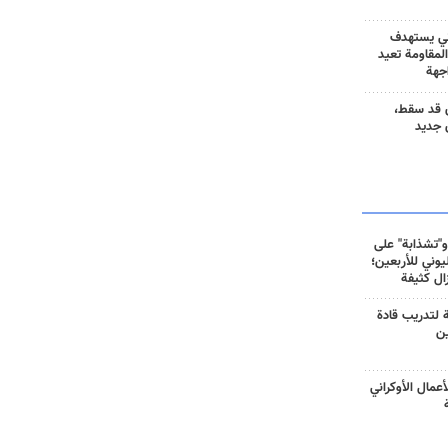
ني يستهدف
المقاومة تعيد
جهة
 قد سقط،
 جديد
و"تشذابة" على
وني للأربعين؛
زال كثيفة
ة لتدريب قادة
ين
أعمال الأوكراني