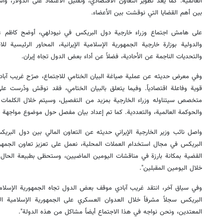
العالمية. كما يُعدّ تطوير التعاون الاقتصادي، وتقليل الاعتماد على الدولار، 
بين أهم القضايا التي نوقشت بين الأعضاء.
على هامش اجتماع وزراء خارجية دول البريكس في نيودلهي، أوضح كاظم غريب
والدولية بوزارة خارجية الجمهورية الإسلامية الإيرانية، المحاور الرئيسية لل
والتحديات الناجمة عن الأحادية، فضلاً عن أداء بعض الدول تجاه إيران.
وفي معرض حديثه عن عملية صياغة البيان الختامي للاجتماع، صرّح غريب آبادي ق
قوية وفاعلة اقتصادياً. وفيما يتعلق بالبيان الختامي، فقد نوقش ودُرست ع
متخصص سيتناوله وزراء الخارجية بمزيد من التفصيل، وسيتم خلال الكلمات ال
والحوكمة العالمية، والتعددية. كما تم إعداد بيان مفصل حول موضوع مواجهة الأ
واصل نائب وزير الخارجية الإيراني حديثه عن التعاون المالي بين دول البريكس،
البريكس في مجال استخدام العملات المحلية، نعمل على تعزيز تعاون الجمهور
القضية بمكانة بارزة في مناقشات اليومين الماضيين، وستحظى بطبيعة الحال بم
خلال اليومين المقبلين".
وفي سياق آخر، انتقد غريب آبادي موقف بعض الدول تجاه الجمهورية الإسلامية 
البريكس سجلاً مشرفاً خلال العدوان العسكري على الجمهورية الإسلامية ا
المعتدين، ونحن نواجه في هذا الاجتماع أيضاً مشاكل من هذه الدولة".