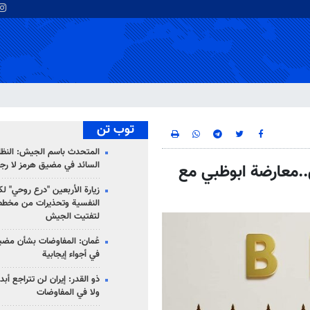
توب تن
المتحدث باسم الجيش: النظام 
السائد في مضيق هرمز لا رج
..معارضة ابوظبي مع
زيارة الأربعين "درع روحي" لك
النفسية وتحذيرات من مخطط
لتفتيت الجيش
عُمان: المفاوضات بشأن مضي
في أجواء إيجابية
ذو القدر: إيران لن تتراجع أبدا
ولا في المفاوضات