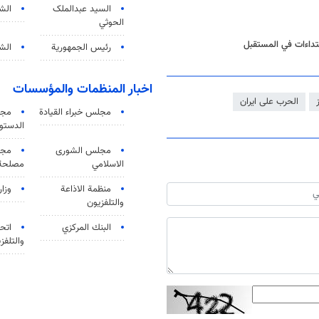
السید عبدالملک
الش
الحوثي
تداءات في المستقبل
رئيس الجمهورية
الشي
اخبار المنظمات والمؤسسات
الحرب على ايران
مجلس خبراء القيادة
مجل
الدستو
مجلس الشورى
مجم
الاسلامي
مصلحة 
منظمة الاذاعة
وزار
والتلفزیون
البنك المركزي
اتحا
والتلفز