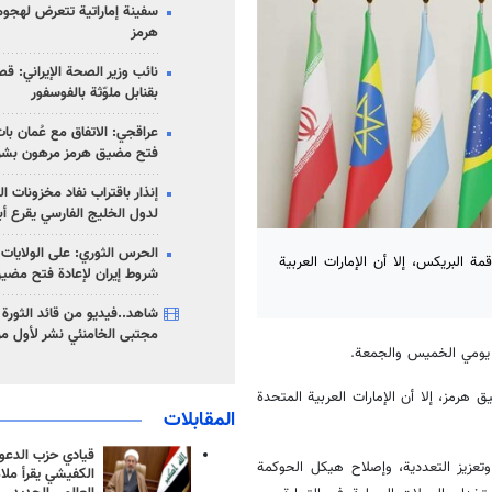
سفينة إماراتية تتعرض لهج
هرمز
نائب وزير الصحة الإيراني: قصف
بقنابل ملوّثة بالفوسفور
عراقجي: الاتفاق مع عُمان با
فتح مضيق هرمز مرهون بشر
إنذار باقتراب نفاد مخزونات ا
لدول الخليج الفارسي يقرع أب
الحرس الثوري: على الولايات
البريكس، إلا أن الإمارات العربية
شروط إيران لإعادة فتح مضي
شاهد..فيديو من قائد الثورة آ
مجتبى الخامنئي نشر لأول مر
ند يومي الخميس والجمعة.
رمز، إلا أن الإمارات العربية المتحدة
المقابلات
قيادي حزب الدعوة
وتعزيز التعددية، وإصلاح هيكل الحوكمة
الكفيشي يقرأ ملا