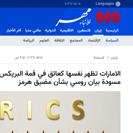
٠٨‏/٠٨‏/٢٠٢٦
الرئيسية
إيران
فلسطین
الاقلیمیة
الدولية
مالتي مدیا
آخر الأخبار
السياسة
الإقتصاد
المجتمع
الثقافة
العلوم
الرياضة
إيران
السياسة
١٤‏/٠٥‏/٢٠٢٦، ٩:٥١ ص
الامارات تظهر نفسها كعائق في قمة البريكس
مسودة بيان روسي بشأن مضيق هرمز