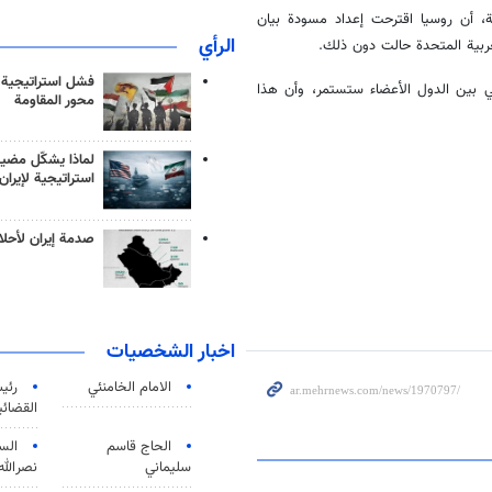
 الروسي لافروف، في مقابلة مع قناة RTE التلفزيونية، أن روسيا اقترحت إعداد مسودة بيان
الرأي
عربية المتحدة حالت دون ذلك.
فشل استراتيجية
ي بين الدول الأعضاء ستستمر، وأن هذا
محور المقاومة
لماذا يشكّل مضيق
استراتيجية لإيران
صدمة إيران لأحلام
اخبار الشخصيات
الامام الخامنئي
رئی
القضائی
الحاج قاسم
الس
سليماني
نصرالله