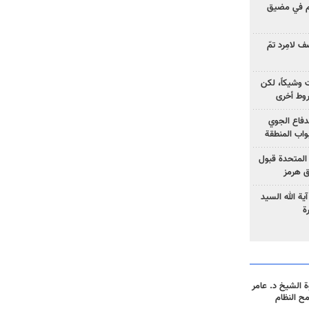
وم في مضيق
 لامِرد تمّ
ت وشيكاً، لكن
وط أخرى
لدفاع الجوي
واب المنطقة
 المتحدة قبول
ق هرمز
ية الله السيد
ة
 الشيخ د. عامر
مح النظام