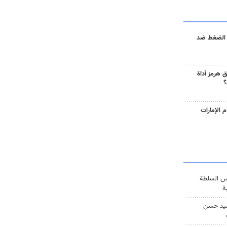
 الضغط ضد
 هرمز أداة
؟
 الإمارات
س السلطة
ة
يد حسن