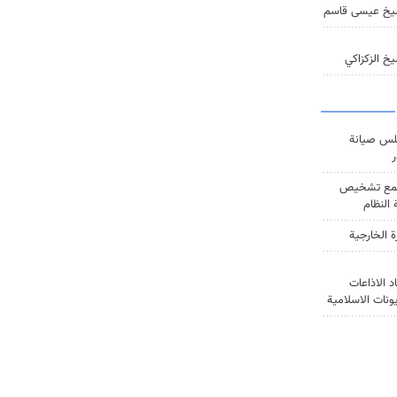
يخ عيسى قاسم
خ الزكزاكي
س صيانة
ر
ع تشخيص
النظام
ة الخارجية
د الاذاعات
يونات الاسلامية