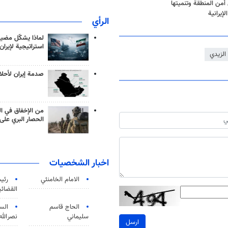
 أمن المنطقة وتنميتها
إيرانية
الرأي
لماذا يشكّل مضيق
استراتيجية لإيران
الزيدي
صدمة إيران لأحلام
من الإخفاق في ال
الحصار البري على 
اخبار الشخصيات
الامام الخامنئي
رئی
القضائی
الحاج قاسم
الس
سليماني
نصرالله
ارسل