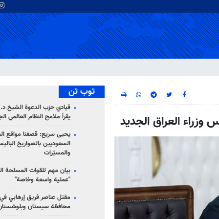
توب تن
قيادي حزب الدعوة الشيخ د. 
يقرأ ملامح النظام العالمي ال
س وزراء العراق الجديد
يحيى سريع: قصفنا مواقع الم
السعوديين بالصواريخ الباليس
والمسيّرات
بيان مهم للقوات المسلحة ال
"عملية واسعة وخاصة"
مقتل عناصر فريق إرهابي في
محافظة سيستان وبلوشستان