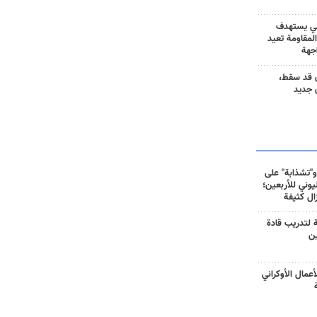
ني يستهدف
المقاومة تعيد
جهة
 قد سقط،
 جديد
و"تشذابة" على
وني للأربعين؛
زال كثيفة
ة لتدريب قادة
ين
أعمال الأوكراني