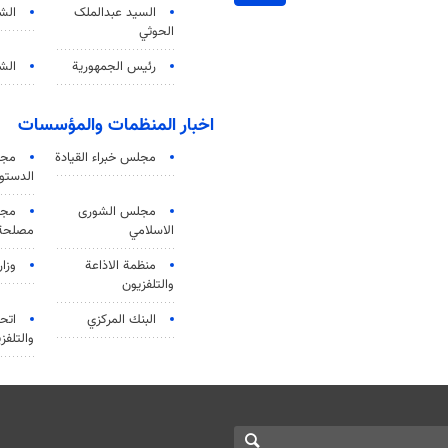
السید عبدالملک
الش
الحوثي
رئيس الجمهورية
الشي
اخبار المنظمات والمؤسسات
مجلس خبراء القيادة
مجل
الدستو
مجلس الشورى
مجم
الاسلامي
مصلحة 
منظمة الاذاعة
وزار
والتلفزیون
البنك المركزي
اتحا
والتلفز