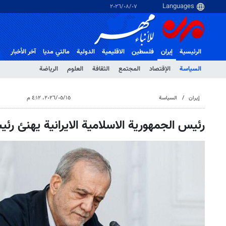
٠٧‏/٠٨‏/٢٠٢٦
الرئيسية
إيران
فلسطین
الاقلیمیة
الدولية
مالتي مدیا
آخر الأخبار
السياسة
الإقتصاد
المجتمع
الثقافة
العلوم
الرياضة
إيران
السياسة
١٥‏/٠٥‏/٢٠٢٦، ٤:١٢ م
رئيس الجمهورية الاسلامية الايرانية يهنئ رئي