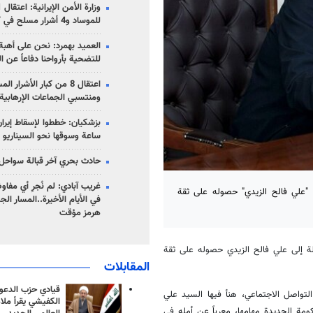
للموساد و4 أشرار مسلح في كرمان
العميد بهمرد: نحن على أهبة 
للتضحية بأرواحنا دفاعاً عن ا
اعتقال 8 من كبار الأشرار 
ومنتسبي الجماعات الإرهابية
ساعة وسوقها نحو السيناريو 
حادث بحري آخر قبالة سواحل 
غريب آبادي: لم نُجرِ أي مفاو
 "علي فالح الزيدي" حصوله على ثقة
في الأيام الأخيرة..المسار ال
هرمز مؤقت
لة إلى علي فالح الزيدي حصوله على ثقة
المقابلات
قيادي حزب الدعوة
واصل الاجتماعي، هنأ فيها السيد علي
الكفيشي يقرأ ملا
ومة الجديدة مهامها، معرباً عن أمله في