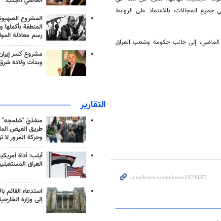
العالمي الجديد
 جميع المجالات، بالاعتماد على الروابط
المشروع الصهيو
المنطقة بأكملها و
رسم معادلة الموا
ي الماضي، إلى جانب حكومة وشعب العراق
مشروع كسر إيران
وبدأت ولادة شرق
التقارير
منفذَيّ "شلمجه" 
طريق الفيض الملي
وحركة المرور لا ت
آيلب: أداة أمريكي
العراق المستقبلي
استدعاء القائم بال
إلى وزارة الخارجية