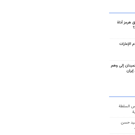
 هرمز أداة
؟
 الإمارات
ميدان إلى وهم
إيران
س السلطة
ة
يد حسن