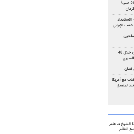
وزارة الأمن الإيرانية: اعتقال 21 عميلاً
الاستعداد
لشعب الإيراني
المسلحين
بزشكيان: خططوا لإسقاط إيران خلال 48
السوري
عُمان
ضات مع أمريكا
جديد لمضيق
 الشيخ د. عامر
مح النظام