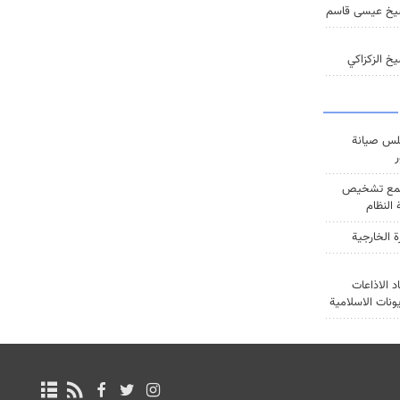
يخ عيسى قاسم
خ الزكزاكي
س صيانة
ر
ع تشخيص
النظام
ة الخارجية
د الاذاعات
يونات الاسلامية