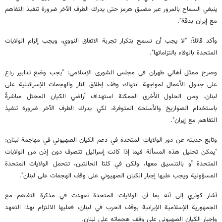
ينبغي السماح بالمرور عبر مضيق هرمز حتى يدرك الطرف الآخر ضرورة تنفيذ التفاهم
مع إيران بدقة".
وأكد قائلاً: "لا يجب أن نسمح بتكرار تجربة الاتفاق النووي، ويجب إلزام الولايات
المتحدة بالوفاء بالتزاماتها".
وصرح ممثل أهالي طهران في مجلس الشورى الإسلامي: "يجب وضع تدابير ردع
على جدول الأعمال لمواجهة انتهاك وقف إطلاق النار والهجمات الإسرائيلية على
لبنان. ومن الحلول الأخرى الممكنة استهداف أراضي الكيان المحتل مباشرةً
باستخدام الصواريخ والأسلحة المتوفرة، لكي يدرك الطرف الآخر ضرورة تنفيذ
التفاهم مع إيران".
وتابع حديثه عن دور الولايات المتحدة في دعم الكيان الصهيوني في مهاجمة لبنان:
"يمكن تحليل هذه المسألة فيما إذا كانت إسرائيل تتصرف دون إذن من الولايات
المتحدة أو بالتنسيق معها، ولكن في كلتا الحالتين، تتحمل الولايات المتحدة
المسؤولية ويجب عليها إجبار الكيان الصهيوني على وقف الهجمات على لبنان".
أشار كوثري إلى أنه بما أن الولايات المتحدة تعهدت في مذكرة التفاهم مع
الجمهورية الإسلامية الإيرانية بوقف الحرب في لبنان، فعليها الالتزام بهذا التعهد
وإجبار الكيان الصهيوني على وقف هجماته على لبنان.