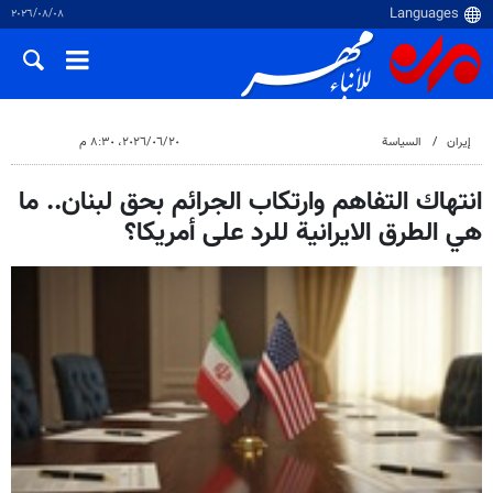
٠٨‏/٠٨‏/٢٠٢٦
إيران
السياسة
٢٠‏/٠٦‏/٢٠٢٦، ٨:٣٠ م
انتهاك التفاهم وارتكاب الجرائم بحق لبنان.. ما
هي الطرق الايرانية للرد على أمريكا؟