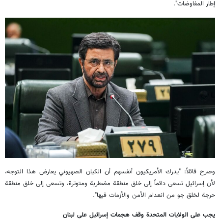
إطار المفاوضات".
وصرح قائلاً: "يدرك الأمريكيون أنفسهم أن الكيان الصهيوني يعارض هذا التوجه،
لأن إسرائيل تسعى دائماً إلى خلق منطقة مضطربة ومتوترة، وتسعى إلى خلق منطقة
حرجة لخلق جو من انعدام الأمن والأزمات فيها".
يجب على الولايات المتحدة وقف هجمات إسرائيل على لبنان