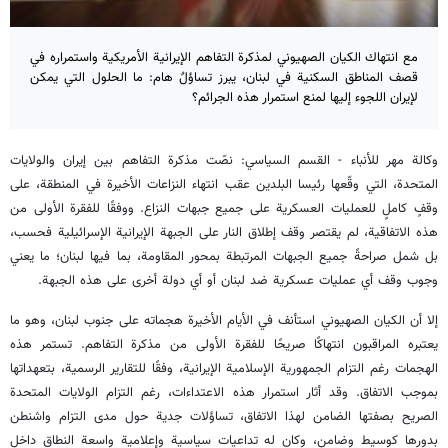
مع انتهاك الكيان الصهيوني لمذكرة التفاهم الإيرانية الأمريكية واستمراره في
قصف المناطق السكنية في لبنان، يبرز تساؤلٌ هام: ما الحلول التي يمكن
لإيران اللجوء إليها لمنع استمرار هذه الجرائم؟
وكالة مهر للأنباء - القسم السياسي: نصّت مذكرة التفاهم بين إيران والولايات
المتحدة، التي وقّعها رئيسا البلدين عقب انتهاء النزاعات الأخيرة في المنطقة، على
وقفٍ كاملٍ للعمليات العسكرية على جميع جبهات النزاع. ووفقًا للفقرة الأولى من
هذه الاتفاقية، لم يقتصر وقف إطلاق النار على الجبهة الإيرانية الإسرائيلية فحسب،
بل شمل صراحةً جميع الجبهات المرتبطة بمحور المقاومة، بما فيها لبنان؛ ما يعني
وجوب وقف أي عمليات عسكرية ضد لبنان أو أي دولة أخرى على هذه الجبهة.
إلا أن الكيان الصهيوني استأنف في الأيام الأخيرة هجماته على جنوب لبنان، وهو ما
يعتبره المراقبون انتهاكًا صريحًا للفقرة الأولى من مذكرة التفاهم. تستمر هذه
الهجمات رغم التزام الجمهورية الإسلامية الإيرانية، وفقًا للتقارير الرسمية، بتعهداتها
بموجب الاتفاق. وقد أثار استمرار هذه الاعتداءات، رغم التزام الولايات المتحدة
الصريح بصفتها الضامن لهذا الاتفاق، تساؤلات جدية حول مدى التزام واشنطن
بدورها كوسيط وضامن، وكان له تداعيات سياسية وإعلامية واسعة النطاق داخل