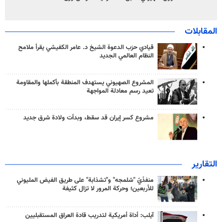
المقابلات
قيادي حزب الدعوة الشيخ د. عامر الكفيشي يقرأ ملامح
النظام العالمي الجديد
المشروع الصهيوني يستهدف المنطقة بأكملها والمقاومة
تعيد رسم معادلة المواجهة
مشروع كسر إيران قد سقط، وبدأت ولادة شرق جديد
التقارير
منفذَيّ "شلمجه" و"تشذابة" على طريق الفيض المليوني
للأربعين؛ وحركة المرور لا تزال كثيفة
آيلب: أداة أمريكية لتدريب قادة العراق المستقبليين