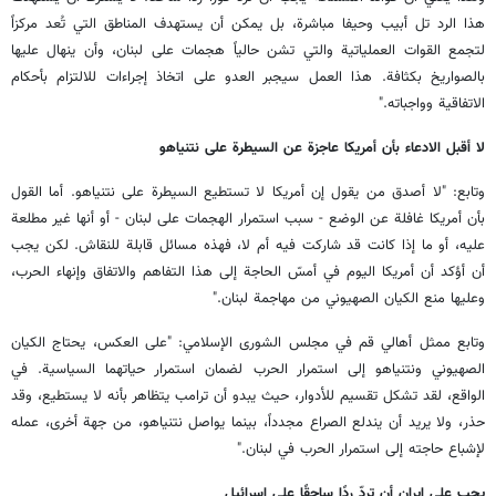
هذا الرد تل أبيب وحيفا مباشرة، بل يمكن أن يستهدف المناطق التي تُعد مركزاً
لتجمع القوات العملياتية والتي تشن حالياً هجمات على لبنان، وأن ينهال عليها
بالصواريخ بكثافة. هذا العمل سيجبر العدو على اتخاذ إجراءات للالتزام بأحكام
الاتفاقية وواجباته."
لا أقبل الادعاء بأن أمريكا عاجزة عن السيطرة على نتنياهو
وتابع: "لا أصدق من يقول إن أمريكا لا تستطيع السيطرة على نتنياهو. أما القول
بأن أمريكا غافلة عن الوضع - سبب استمرار الهجمات على لبنان - أو أنها غير مطلعة
عليه، أو ما إذا كانت قد شاركت فيه أم لا، فهذه مسائل قابلة للنقاش. لكن يجب
أن أؤكد أن أمريكا اليوم في أمسّ الحاجة إلى هذا التفاهم والاتفاق وإنهاء الحرب،
وعليها منع الكيان الصهيوني من مهاجمة لبنان."
وتابع ممثل أهالي قم في مجلس الشورى الإسلامي: "على العكس، يحتاج الكيان
الصهيوني ونتنياهو إلى استمرار الحرب لضمان استمرار حياتهما السياسية. في
الواقع، لقد تشكل تقسيم للأدوار، حيث يبدو أن ترامب يتظاهر بأنه لا يستطيع، وقد
حذر، ولا يريد أن يندلع الصراع مجدداً، بينما يواصل نتنياهو، من جهة أخرى، عمله
لإشباع حاجته إلى استمرار الحرب في لبنان."
يجب على إيران أن تردّ ردًا ساحقًا على إسرائيل