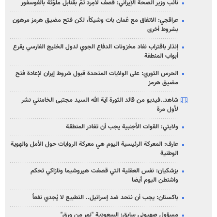
نائب وزير الصحة الإيراني: قصف لامِرد تمّ بقنابل ملوّثة بالفوسفور
عراقجي: الاتفاق مع عُمان بات وشيكاً، لكن فتح مضيق هرمز مرهون
بشروط أخرى
إنذار باقتراب نفاد مخزونات الدفاع الجوي لدول الخليج الفارسي يقرع
أبواب المنطقة
الحرس الثوري: على الولايات المتحدة قبول شروط إيران لإعادة فتح
مضيق هرمز
شاهد..فيديو من قائد الثورة آية الله السيد مجتبى الخامنئي نشر
لأول مرة
ولايتي: القوات الأجنبية يجب أن تغادر المنطقة
عارف: المعركة الرئيسية اليوم هي معركة الروايات حول الأمل والهوية
الوطنية
بزشكيان: نفس العقلية التي قصفت هيروشيما ونازاكي تحكم
واشنطن اليوم أيضا
باكستان: يجب أن نتحد ضد إسرائيل.. التطبيع لا يُجدي نفعاً
مسؤول صهيوني سابق: السعودية "نمر من ورق"