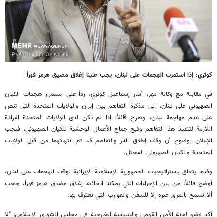
كوثري: إذا استمرت الهجمات على لبنان، يجب علينا إغلاق مضيق هرمز فوراً
في مقابلة مع وكالة مهر، أشار إسماعيل كوثري، رداً على استمرار هجمات الكيان
الصهيوني على لبنان، إلى مذكرة التفاهم بين إيران والولايات المتحدة التي تنص
على عدم مهاجمة لبنان، وصرح قائلاً: إذا لم تكن لدى الولايات المتحدة الإرادة
اللازمة لتنفيذ هذا التفاهم وكبح جماح الأعمال الوحشية للكيان الصهيوني، فيجب
الإعلان بوضوح أن وقف إطلاق النار والتفاهم قد تم انتهاكهما من قبل الولايات
المتحدة والكيان الصهيوني المحتل.
وفيما يتعلق باستراتيجيات الجمهورية الإسلامية الإيرانية لوقف الهجمات على لبنان،
أوضح قائلاً: من بين الإجراءات التي يمكننا اتخاذها إغلاق مضيق هرمز فوراً، ويجب
ألا نسمح بالمرور عبره إلا للسفن والقوارب التي نعترف بها.
أكد عضو لجنة الأمن القومي والسياسة الخارجية في مجلس الشورى الإسلامي: "لا