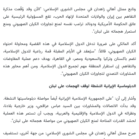
وتابع ممثل أهالي زاهدان في مجلس الشورى الإسلامي: "الآن وقد وُقّعت مذكرة
التفاهم بين إيران والولايات المتحدة لإنهاء الحرب، تقع المسؤولية الرئيسية على
عاتق الحكومة الأمريكية ودونالد ترامب نفسه لمنع تجاوزات الكيان الصهيوني ومنع
استمرار هجماته على لبنان".
أكد المالكي على ضرورة تدخل الدول الإسلامية في هذه القضية ومحاولة احتواء
الكيان الصهيوني، قائلاً: "سيُعقد في الأيام المقبلة قمة رباعية للدول الإسلامية،
تضم باكستان وتركيا والسعودية ومصر، في القاهرة، بهدف دعم عملية المفاوضات
والتفاهم. إن استقرار المنطقة مهم لجميع الدول الإسلامية. ومن أهم محاور هذه
المشاورات التصدي لتجاوزات الكيان الصهيوني".
الدبلوماسية الإيرانية النشطة لوقف الهجمات على لبنان
وأشار إلى أن: "على الجمهورية الإسلامية الإيرانية أيضاً مواصلة دبلوماسيتها النشطة.
وقد بدأت الاتصالات والمشاورات بين السيد عباس عراقجي، وزير خارجية بلادنا،
ونظرائه في الدول الإسلامية والإقليمية والعربية، ويجب أن تستمر هذه العملية
لحشد القدرات المتاحة لمنع الكيان الصهيوني من مواصلة هجماته على لبنان".
صرح ممثل أهالي زاهدان في مجلس الشورى الإسلامي: من جهة أخرى، تستضيف