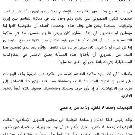
في مقابلة مع وكالة مهر، قال حجة الإسلام مجتبى ذوالنوري، ردًا على استمرار
هجمات الكيان الصهيوني على لبنان رغم وجود بند في مذكرة التفاهم بين إيران
والولايات المتحدة ينص على وقف هذه الهجمات: "أعتقد أن مفاوضينا كانوا إما
مهملين أو مقصرين في هذا الشأن. كان ينبغي عليهم تضمين بند في مذكرة
التفاهم ينص على أن انتهاك أي بند من بنود الاتفاق يعني انتهاك جميع البنود؛ أي
إما كل شيء أو لا شيء. كان ينبغي مراعاة هذه النقطة. والآن بعد عدم تضمين هذا
البند، من الضروري أن يأخذوا هذه المسألة بعين الاعتبار في المفاوضات
المستقبلية وفي صياغة نص أي اتفاق محتمل."
وأضاف: "في أحد بنود مذكرة التفاهم هذه، تم التأكيد على ضرورة وقف الهجمات
على لبنان. إذا انتهك العدو هذا البند، وتساهلنا معه، فقد يؤدي هذا التساهل إلى
مزيد من الانتهاكات. أما إذا رأى حزمنا وجديتنا وحساسيتنا، فسوف يلتزم أيضاً بالبنود
الأخرى.
التهديدات وحدها لا تكفي، ولا بد من رد عملي
وأكد رئيس كتلة الدفاع والسلطة الوطنية في مجلس الشورى الإسلامي: "لذلك،
التهديدات وحدها لا تكفي. الخيار الأهم هو أن ترد الجمهورية الإسلامية دون تأخير.
وهذا يعني أن قواتنا المسلحة يجب أن ترد فوراً رداً ساحقاً. لا يشترط أن يستهدف