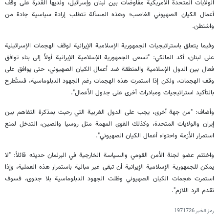
الولايات المتحدة الأمريكية مفاوضات بين لبنان وإسرائيل، ولديها القدرة على وقف
أعمال الكيان الصهيوني الغاصب؛ وهذه المسألة تتطلب إرادة سياسية جادة من
واشنطن.
وفيما يتعلق باستراتيجيات الجمهورية الإسلامية الإيرانية لوقف الهجمات الإسرائيلية
على لبنان، أكد المالكي: "تسعى الجمهورية الإسلامية الإيرانية أولاً إلى بناء توافق
فعال بين الدول الإسلامية والمنطقة ضد أعمال الكيان الصهيوني، حتى يوافق على
وقف الهجمات، ولكن إذا استمرت هذه الهجمات رغم الجهود الدبلوماسية، فستُطرح
بالتأكيد استراتيجيات ومبادرات أخرى على جدول الأعمال".
وأضاف: "من جهة أخرى، يجب على الدول الغربية التي رحبت بمذكرة التفاهم بين
إيران والولايات المتحدة، وكذلك القوى المهمة مثل روسيا والصين، التدخل لمنع
استمرار الأزمة واحتواء أعمال الكيان الصهيوني".
واختتم عضو لجنة الأمن القومي والسياسة الخارجية في البرلمان حديثه قائلاً: "لا
يمكن للجمهورية الإسلامية الإيرانية أن تبقى غير مبالية باستمرار هذه العملية، وإذا
استمرت هجمات الكيان الصهيوني وظلت الجهود الدبلوماسية بلا جدوى، فسوف
تقدم الرد اللازم".
رمز الخبر
1971726