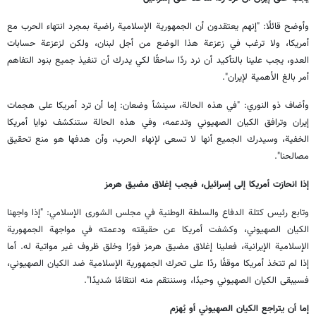
وأوضح قائلًا: "إنهم يعتقدون أن الجمهورية الإسلامية راضية بمجرد انتهاء الحرب مع
أمريكا، ولا ترغب في زعزعة هذا الوضع من أجل لبنان، ولكن لزعزعة حسابات
العدو، يجب علينا بالتأكيد أن نرد ردًا ساحقًا لكي يدرك أن تنفيذ جميع بنود التفاهم
أمر بالغ الأهمية لإيران".
وأضاف ذو النوري: "في هذه الحالة، سينشأ وضعان: إما أن ترد أمريكا على هجمات
إيران وترافق الكيان الصهيوني وتدعمه، وفي هذه الحالة ستنكشف نوايا أمريكا
الخفية، وسيدرك الجميع أنها لا تسعى لإنهاء الحرب، وأن هدفها هو منع تحقيق
مصالحنا".
إذا انحازت أمريكا إلى إسرائيل، فيجب إغلاق مضيق هرمز
وتابع رئيس كتلة الدفاع والسلطة الوطنية في مجلس الشورى الإسلامي: "إذا واجهنا
الكيان الصهيوني، وكشفت أمريكا عن حقيقته ودعمته في مواجهة الجمهورية
الإسلامية الإيرانية، فعلينا إغلاق مضيق هرمز فورًا وخلق ظروف غير مواتية له. أما
إذا لم تتخذ أمريكا موقفًا ردًا على تحرك الجمهورية الإسلامية ضد الكيان الصهيوني،
فسيبقى الكيان الصهيوني وحيدًا، وسننتقم منه انتقامًا شديدًا".
إما أن يتراجع الكيان الصهيوني أو يُهزم