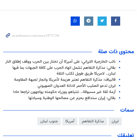
محتوى ذات صلة
نائب الخارجية الايراني: على أميركا أن تختار بين الحرب ووقف إطلاق النار
بقائي: مذكرة التفاهم تشمل انهاء الحرب على كافة الجبهات بما فيها
لبنان.. لامريكا طريق طويل لكثب الثقة
قاليباف: مذكرة التفاهم تعتبر هزيمة لأمريكا وانجاز لجبهة المقاومة
ايران تدعو الصليب الأحمر لادانة العدوان الصهيوني
أزمة ثقة غير مسبوقة.. نتنياهو ووزراء حكومته يواجهون تراجعا حادا
بقائي: إيران ستدافع بحزم عن مصالحها الوطنية وسيادتها
سمات
ايران
مذكرة التفاهم
أمريكا
جنوب لبنان
تعليقك