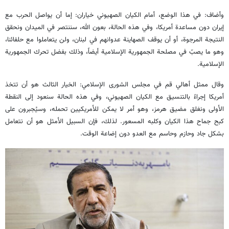
وأضاف: في هذا الوضع، أمام الكيان الصهيوني خياران: إما أن يواصل الحرب مع
إيران دون مساعدة أمريكا، وفي هذه الحالة، بعون الله، سننتصر في الميدان ونحقق
النتيجة المرجوة، أو أن يوقف الصهاينة عدوانهم في لبنان، ولن يتعاملوا مع حلفائنا،
وهو ما يصبّ في مصلحة الجمهورية الإسلامية أيضاً، وذلك بفضل تحرك الجمهورية
الإسلامية.
وقال ممثل أهالي قم في مجلس الشورى الإسلامي: الخيار الثالث هو أن تتخذ
أمريكا إجراءً بالتنسيق مع الكيان الصهيوني، وفي هذه الحالة سنعود إلى النقطة
الأولى ونغلق مضيق هرمز، وهو أمر لا يمكن للأمريكيين تحمله، وسيُجبرون على
كبح جماح هذا الكيان وكلبه المسعور. لذلك، فإن السبيل الأمثل هو أن نتعامل
بشكل جاد وحازم وحاسم مع العدو دون إضاعة الوقت.