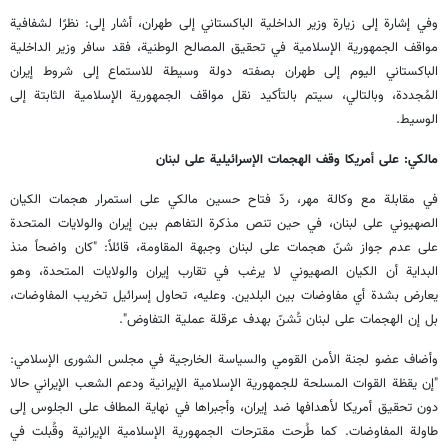
وفي إشارة إلى زيارة وزير الداخلية الباكستاني إلى طهران، أشار إلى: نظرًا لشفافية
مواقف الجمهورية الإسلامية في تحقيق المصالح الوطنية، فقد سافر وزير الداخلية
الباكستاني اليوم إلى طهران بصفته دولة وسيطة للاستماع إلى شروط إيران
المُجددة، وبالتالي، سيتم بالتأكيد نقل مواقف الجمهورية الإسلامية الثابتة إلى
الوسيط.
مالكي: على أمريكا وقف الهجمات الإسرائيلية على لبنان
في مقابلة مع وكالة مهر، ردّ فتاح حسين مالكي على استمرار هجمات الكيان
الصهيوني على لبنان، في حين تنص مذكرة التفاهم بين إيران والولايات المتحدة
على عدم جواز شنّ هجمات على لبنان وجبهة المقاومة، قائلاً: "كان واضحاً منذ
البداية أن الكيان الصهيوني لا يرغب في تقارب إيران والولايات المتحدة، وهو
يعارض بشدة أي مفاوضات بين البلدين. وعليه، تحاول إسرائيل تخريب المفاوضات،
بل إن الهجمات على لبنان تُشنّ بهدف عرقلة عملية التفاوض".
وأضاف عضو لجنة الأمن القومي والسياسة الخارجية في مجلس الشورى الإسلامي:
"إن يقظة القوات المسلحة للجمهورية الإسلامية الإيرانية ودعم الشعب الإيراني حالا
دون تحقيق أمريكا لأهدافها ضد إيران، وأجبراها في نهاية المطاف على الجلوس إلى
طاولة المفاوضات. كما طُرحت مقترحات الجمهورية الإسلامية الإيرانية وقُبلت في