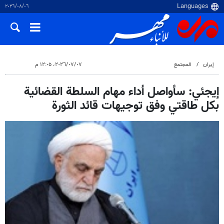
٠٦‏/٠٨‏/٢٠٢٦
إيران
المجتمع
٠٧‏/٠٧‏/٢٠٢٦، ١٢:٠٥ م
إيجئي: سأواصل أداء مهام السلطة القضائية
بكل طاقتي وفق توجيهات قائد الثورة