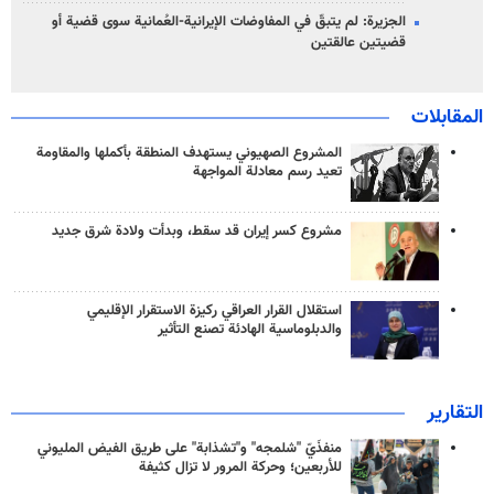
الجزيرة: لم يتبقّ في المفاوضات الإيرانية-العُمانية سوى قضية أو
قضيتين عالقتين
المقابلات
المشروع الصهيوني يستهدف المنطقة بأكملها والمقاومة
تعيد رسم معادلة المواجهة
مشروع كسر إيران قد سقط، وبدأت ولادة شرق جديد
استقلال القرار العراقي ركيزة الاستقرار الإقليمي
والدبلوماسية الهادئة تصنع التأثير
التقارير
منفذَيّ "شلمجه" و"تشذابة" على طريق الفيض المليوني
للأربعين؛ وحركة المرور لا تزال كثيفة