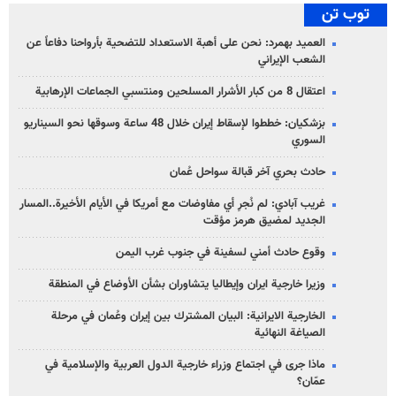
توب تن
العميد بهمرد: نحن على أهبة الاستعداد للتضحية بأرواحنا دفاعاً عن
الشعب الإيراني
اعتقال 8 من كبار الأشرار المسلحين ومنتسبي الجماعات الإرهابية
بزشكيان: خططوا لإسقاط إيران خلال 48 ساعة وسوقها نحو السيناريو
السوري
حادث بحري آخر قبالة سواحل عُمان
غريب آبادي: لم نُجرِ أي مفاوضات مع أمريكا في الأيام الأخيرة..المسار
الجديد لمضيق هرمز مؤقت
وقوع حادث أمني لسفينة في جنوب غرب اليمن
وزيرا خارجية ايران وإيطاليا يتشاوران بشأن الأوضاع في المنطقة
الخارجية الايرانية: البيان المشترك بين إيران وعُمان في مرحلة
الصياغة النهائية
ماذا جرى في اجتماع وزراء خارجية الدول العربية والإسلامية في
عمّان؟