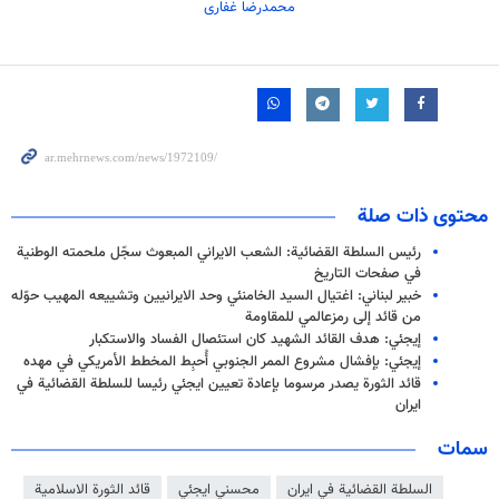
محمدرضا غفاری
محتوى ذات صلة
رئيس السلطة القضائية: الشعب الايراني المبعوث سجّل ملحمته الوطنية
في صفحات التاريخ
خبير لبناني: اغتیال السيد الخامنئي وحد الایرانيين وتشييعه المهيب حوّله
من قائد إلى رمزعالمي للمقاومة
إيجئي: هدف القائد الشهيد كان استئصال الفساد والاستكبار
إیجئي: بإفشال مشروع الممر الجنوبي أُحبِط المخطط الأمريكي في مهده
قائد الثورة يصدر مرسوما بإعادة تعيين ايجئي رئيسا للسلطة القضائية في
ايران
سمات
السلطة القضائية في ايران
محسني ايجئي
قائد الثورة الاسلامية