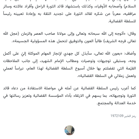
السلام) وأصحابه الأوفياء، وكذلك باستشهاد قائد الثورة الراحل وأفراد عائلته وسائر
مرافقيه، معرباً عن شكره لقائد الثورة على تجديد الثقة به وإعادة تعيينه رئيساً
للسلطة القضائية.
وقال: «أتوجه إلى الله سبحانه وتعالى وإلى مولانا صاحب العصر والزمان (عجل الله
تعالى فرجه الشريف) طالباً العون والتوفيق لتحمل هذه المسؤولية الجسيمة».
وأضاف: «بعون الله تعالى، سأبذل كل جهدي لإنجاز المهام الموكلة إليّ على أكمل
وجه، وستبقى توجيهات وتوصيات ومطالب الإمام الشهيد، إلى جانب الملاحظات
القيّمة التي تفضلتم بها خلال أسبوع السلطة القضائية لهذا العام، نبراساً لعملي
ولعمل زملائي في السلطة القضائية».
كما أعرب رئيس السلطة القضائية عن أمله في مواصلة الاستفادة من دعاء قائد
الثورة وتوجيهاته، بما يسهم في الارتقاء بأداء المؤسسة القضائية وتعزيز رسالتها في
خدمة العدالة والمجتمع.
رمز الخبر
1972109