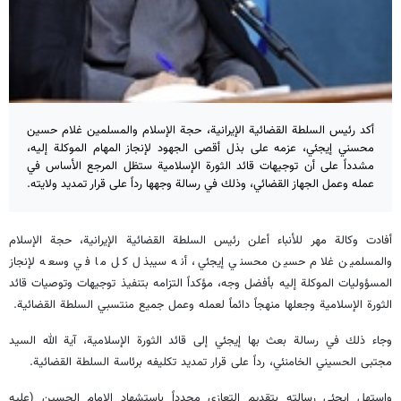
أكد رئيس السلطة القضائية الإيرانية، حجة الإسلام والمسلمين غلام حسين
محسني إيجئي، عزمه على بذل أقصى الجهود لإنجاز المهام الموكلة إليه،
مشدداً على أن توجيهات قائد الثورة الإسلامية ستظل المرجع الأساس في
عمله وعمل الجهاز القضائي، وذلك في رسالة وجهها رداً على قرار تمديد ولايته.
أفادت وكالة مهر للأنباء أعلن رئيس السلطة القضائية الإيرانية، حجة الإسلام
والمسلمين غلام حسين محسني إيجئي، أنه سيبذل كل ما في وسعه لإنجاز
المسؤوليات الموكلة إليه بأفضل وجه، مؤكداً التزامه بتنفيذ توجيهات وتوصيات قائد
الثورة الإسلامية وجعلها منهجاً دائماً لعمله وعمل جميع منتسبي السلطة القضائية.
وجاء ذلك في رسالة بعث بها إيجئي إلى قائد الثورة الإسلامية، آية الله السيد
مجتبى الحسيني الخامنئي، رداً على قرار تمديد تكليفه برئاسة السلطة القضائية.
واستهل إيجئي رسالته بتقديم التعازي مجدداً باستشهاد الإمام الحسين (عليه