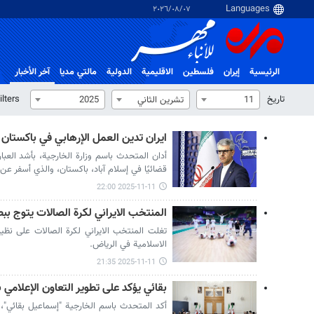
٠٧‏/٠٨‏/٢٠٢٦
الرئيسية
إيران
فلسطین
الاقلیمیة
الدولية
مالتي مدیا
آخر الأخبار
تاریخ
ilters
11
تشرين الثاني
2025
ايران تدين العمل الإرهابي في باكستان
أدان المتحدث باسم وزارة الخارجية، بأشد العبا
قضائيًا في إسلام آباد، باكستان، والذي أسفر 
2025-11-11 22:00
المنتخب الايراني لكرة الصالات يتوج ببط
تغلت المنتخب الايراني لكرة الصالات على نظير
الاسلامية في الرياض.
2025-11-11 21:35
بقائي يؤكد على تطوير التعاون الإعلامي 
أكد المتحدث باسم الخارجية "إسماعيل بقائي"، ا