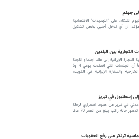
إلى جهنم
وم الثلاثاء، على "التهديدات" الاقتصادية
"، مؤكدا ان أي تدخل أجنبي يخص تشكيل
ت التجارية بين البلدين
لتجارة الإيرانية إلى عقد اجتماع اللجنة
المشتركة التجارية بين إيران والكويت، موضحاً أن الجلسات التي انعقدت يومي 4 و5
لخارجية والسفارة الإيرانية في الكويت،
ى إسطنبول في تبريز
 مدني في تبريز عن هبوط اضطراري لرحلة
جوية من طهران إلى إسطنبول في تبريز بسبب تدهور حالة راكب يبلغ من العمر 70 عامًا
ماسية ترتکز على رفع العقوبات