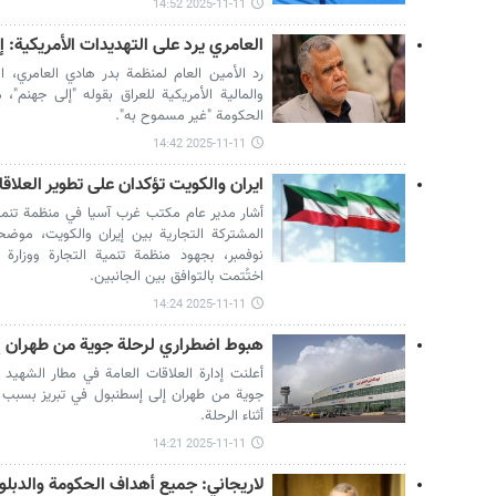
2025-11-11 14:52
العامري يرد على التهديدات الأمريكية: 
رد الأمين العام لمنظمة بدر هادي العامري، الي
والمالية الأمريكية للعراق بقوله "إلى جهنم
الحكومة "غير مسموح به".
2025-11-11 14:42
ايران والكويت تؤكدان على تطوير العلاقا
أشار مدير عام مكتب غرب آسيا في منظمة تنمية ا
نوفمبر، بجهود منظمة تنمية التجارة ووزارة ا
اختُتمت بالتوافق بين الجانبين.
2025-11-11 14:24
هبوط اضطراري لرحلة جوية من طهران إل
أعلنت إدارة العلاقات العامة في مطار الشهيد
أثناء الرحلة.
2025-11-11 14:21
لاريجاني: جميع أهداف الحكومة والدبلو