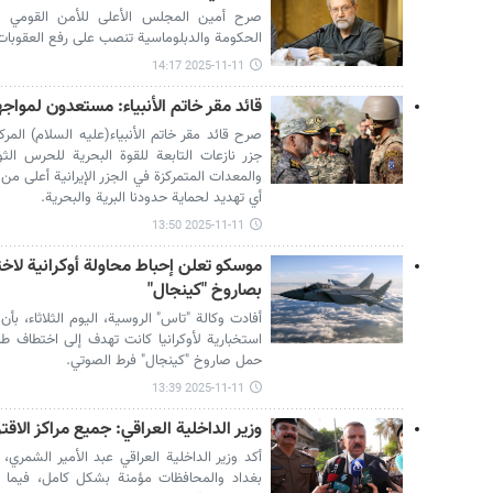
صرح أمين المجلس الأعلى للأمن القومي ال
الحكومة والدبلوماسية تنصب على رفع العقوبات
2025-11-11 14:17
قائد مقر خاتم الأنبياء: مستعدون لمواج
صرح قائد مقر خاتم الأنبياء(عليه السلام) المرك
جزر نازعات التابعة للقوة البحرية للحرس الثور
والمعدات المتمركزة في الجزر الإيرانية أعلى
أي تهديد لحماية حدودنا البرية والبحرية.
2025-11-11 13:50
بصاروخ "كينجال"
أفادت وكالة "تاس" الروسية، اليوم الثلاثاء، بأن
حمل صاروخ "كينجال" فرط الصوتي.
2025-11-11 13:39
وزير الداخلية العراقي: جميع مراكز الاق
أكد وزير الداخلية العراقي عبد الأمير الشمري، ا
بغداد والمحافظات مؤمنة بشكل كامل، فيما أ