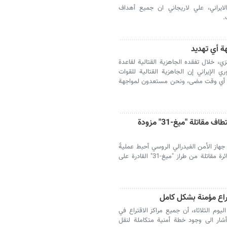
ايراني، علي لاريجاني ان جميع أهداف
.
هة أي تهديد
زي، خلال تفقده الجاهزية القتالية لقاعدة
ي الإيراني إن الجاهزية القتالية للقوات
 من أي وقت مضى، ونحن مستعدون لمواجهة
موسكو تعلن إحباط محاولة أوكرانية لاختطاف مقاتلة "ميغ-31" مزودة
 جهاز الأمن الفيدرالي الروسي أحبط عمليةً
استخبارية لأوكرانيا كانت تهدف إلى اختطاف طائرة مقاتلة من طراز "ميغ-31" القادرة على
تراع مؤمنة بشكل كامل
ليوم الثلاثاء، أن جميع مراكز الاقتراع في
شار الى وجود خطة أمنية متكاملة لنقل