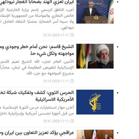
ايران تعزي الهند بضحابا انفجار نيودلهي
أعرب الناطق الرسمي باسم وزارة الخارجية الإير
خالص التعازي والمواساة من الجمهورية الإسلامي
ولا سيما أسر الضحايا، متمنيًا الشفاء العاجل
نيودلهي.
2025-11-11 19:16
الشيخ قاسم: نحن أمام خطر وجودي وم
مواجهته ولكل شيء حدّ
الأمين العام لحزب الله الشيخ نعيم قاسم ي
الإسرائيلية لتقويض المقاومة في لبنان، محذّر
مشروع المواجهة مع حزب الله.
2025-11-11 19:13
الحرس الثوي: كشف وتفكيك شبكة تخري
الأمريكية الاسرائيلية
أعلن جهاز استخبارات حرس الثورة الإسلامية ع
من قبل أجهزة تجسس أمريكية وإسرائيلية داخل ا
2025-11-11 18:41
عراقجي يؤكد تعزيز التعاون بين ايران وحي