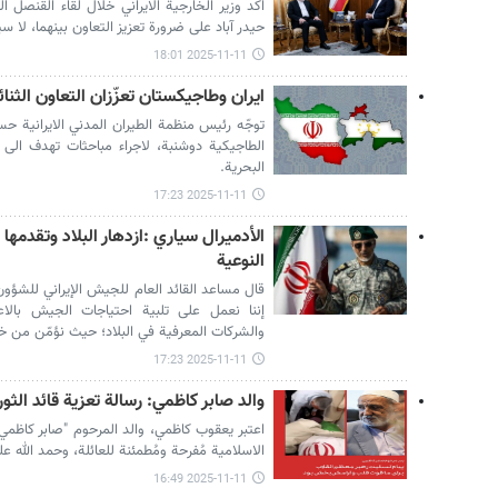
اكد وزير الخارجية الايراني خلال لقاء القنصل ا
حيدر آباد على ضرورة تعزيز التعاون بينهما، لا 
2025-11-11 18:01
ايران وطاجيكستان تعزّزان التعاون الثنا
توجّه رئيس منظمة الطيران المدني الايرانية حسين
الطاجيكية دوشنبة، لاجراء مباحثات تهدف الى 
البحرية.
2025-11-11 17:23
الأدميرال سياري :ازدهار البلاد وتقدمها
النوعية
قال مساعد القائد العام للجيش الإيراني للشؤون 
إننا نعمل على تلبية احتياجات الجيش بالاع
والشركات المعرفية في البلاد؛ حيث نؤمّن من خلا
2025-11-11 17:23
والد صابر كاظمي: رسالة تعزية قائد الثور
اعتبر يعقوب كاظمي، والد المرحوم "صابر كاظمي"،
الاسلامية مُفرحة ومُطمئنة للعائلة، وحمد الله ع
2025-11-11 16:49