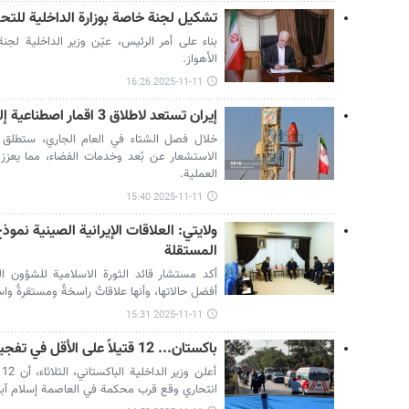
تشكيل لجنة خاصة بوزارة الداخلية للتحق
بناء على أمر الرئيس، عيّن وزير الداخلية لج
الأهواز.
2025-11-11 16:26
إيران تستعد لاطلاق 3 اقمار اصطناعية إلى الفضاء مطلع الشتاء
خلال فصل الشتاء في العام الجاري، ستطلق إي
الاستشعار عن بُعد وخدمات الفضاء، مما يعزز ق
العملية.
2025-11-11 15:40
ولايتي: العلاقات الإيرانية الصينية نموذجٌ
المستقلة
أكد مستشار قائد الثورة الاسلامية للشؤون الد
أفضل حالاتها، وأنها علاقاتٌ راسخةٌ ومستقرةٌ واس
2025-11-11 15:31
باكستان... 12 قتيلاً على الأقل في تفجير انتحاري أمام محكمة بإسلام آباد
أ
انتحاري وقع قرب محكمة في العاصمة إسلام آباد ا