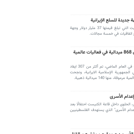
بعد انقطاع دام 12 عاما، قد تصبح سوق الكويت التي تبلغ قيمتها 37 مليار دولار وجهة
ع اتفاقيات في خمسة مجالات.
وزير الرياضة: الرياضيات الايرانية حصدن 868 ميدالية في فعاليات عالمية
صرح وزير الرياضة والشباب، احمد دنيامالي انه في العام الماضي، تم أكثر من 307 ايفاد
الجمهورية الإسلامية الايرانية، ونجحت
إعدام الأسرى
ير، الحلوى داخل قاعة الكنيست احتفالًا بعد
ٕعدام الأسرى" الذي يستهدف الفلسطينيين