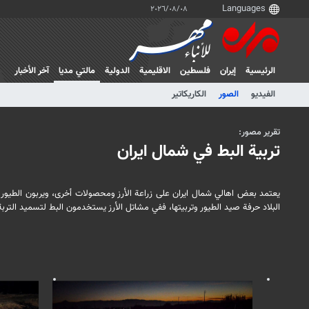
٠٨‏/٠٨‏/٢٠٢٦
الرئيسية
إيران
فلسطین
الاقلیمیة
الدولية
مالتي مدیا
آخر الأخبار
الفيديو
الصور
الكاريكاتير
تقرير مصور:
تربية البط في شمال ايران
يعتمد بعض اهالي شمال ايران على زراعة الأرز ومحصولات أخرى، ويربون الطيور 
البلاد حرفة صيد الطيور وتربيتها، ففي مشاتل الأرز يستخدمون البط لتسميد التربة