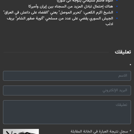
اللواء قاسم سليماني يتوجه الى سوريا
هناك إحتمال تبادل المزید من السجناء بین إیران وأمیرکا
الشيخ اكرم الكعبي: "تحریر الموصل" یعني "القضاء على داعش في العراق"
الجيش السوري يقضي على عدد من مسلحي "ألوية صقور الشام" بريف
ادلب
تعليقك
*
سجل نتيجة العبارة في الخانة المقابلة