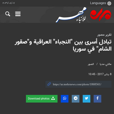
٠٧‏/٠٨‏/٢٠٢٦
تقرير مصور
تبادل أسرى بين "النجباء" العراقية و"صقور
الشام" في سوريا
مالتي مدیا
الصور
8 يناير 2017 - 10:45
Download photos