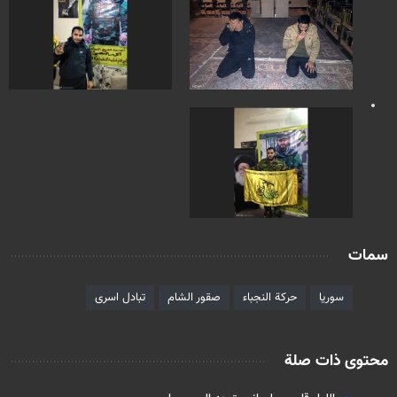
سمات
سوريا
حركة النجباء
صقور الشام
تبادل اسرى
محتوى ذات صلة