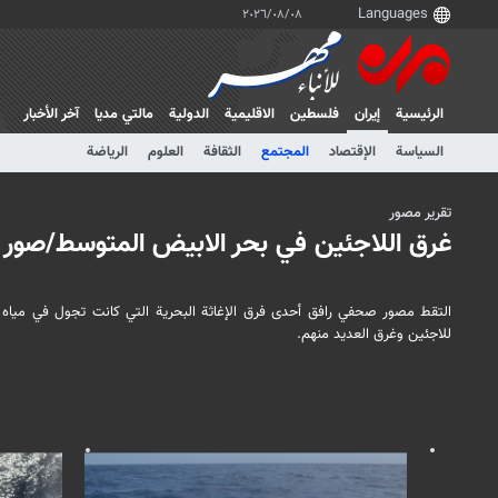
٠٨‏/٠٨‏/٢٠٢٦
الرئيسية
إيران
فلسطین
الاقلیمیة
الدولية
مالتي مدیا
آخر الأخبار
السياسة
الإقتصاد
المجتمع
الثقافة
العلوم
الرياضة
تقرير مصور
غرق اللاجئين في بحر الابيض المتوسط/صور
التقط مصور صحفي رافق أحدى فرق الإغاثة البحرية التي كانت تجول في مياه ا
للاجئين وغرق العديد منهم.