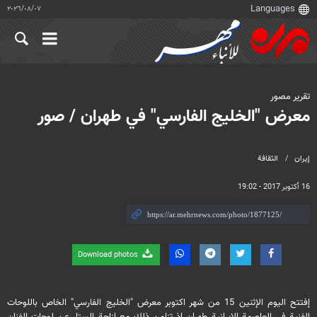
٠٧‏/٠٨‏/٢٠٢٦
تقرير مصور
معرض "الخليج الفارسي" في طهران / صور
إيران
الثقافة
16 أكتوبر 2017 - 19:02
Download photos
إفتتح اليوم الإثنين 15 من شهر اكتوبر معرض "الخليج الفارسي" الخاص باللوحات