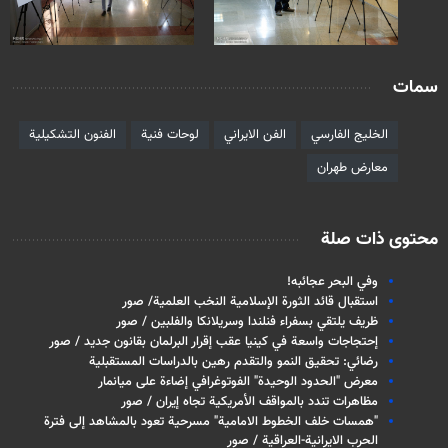
سمات
الخليج الفارسي
الفن الايراني
لوحات فنية
الفنون التشكيلية
معارض طهران
محتوى ذات صلة
وفي البحر عجائبه!
استقبال قائد الثورة الإسلامية النخب العلمية/ صور
ظريف يلتقي بسفراء فنلندا وسريلانكا والفلبين / صور
إحتجاجات واسعة في كينيا عقب إقرار البرلمان بقانون جديد / صور
رضائي: تحقيق النمو والتقدم رهين بالدراسات المستقبلية
معرض "الحدود الوحيدة" الفوتوغرافي إضاءة على ميانمار
مظاهرات تندد بالمواقف الأمريكية تجاه إيران / صور
"همسات خلف الخطوط الامامية" مسرحية تعود بالمشاهد إلى فترة
الحرب الايرانية-العراقية / صور