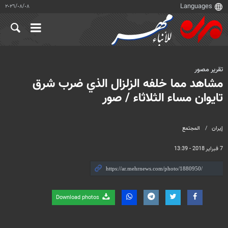
٠٨‏/٠٨‏/٢٠٢٦
تقرير مصور
مشاهد مما خلفه الزلزال الذي ضرب شرق
تايوان مساء الثلاثاء / صور
إيران
المجتمع
7 فبراير 2018 - 13:39
Download photos