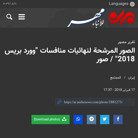
١٠‏/٠٨‏/٢٠٢٦
تقرير مصور
الصور المرشحة لنهائيات منافسات "وورد بريس
2018" / صور
إيران
المجتمع
17 فبراير 2018 - 17:37
Download photos