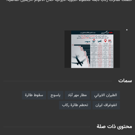
حصلت لطائرات ركاب تابعة للخطوط الجوية الايرانية خلال الأعوام الأربعين الماضية.
سمات
الطيران الايراني
مطار مهر آباد
ياسوج
سقوط طائرة
انفوغراف ايران
تحطم طائرة ركاب
محتوى ذات صلة