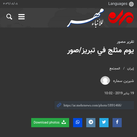
٠٨‏/٠٨‏/٢٠٢٦
تقرير مصور
يوم مثلج في تبريز/صور
إيران
المجتمع
شیرین سماره
19 يناير 2019 - 10:02
Download photos