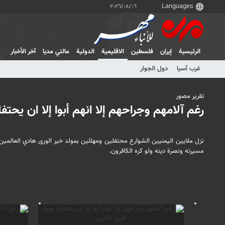
٠٦‏/٠٨‏/٢٠٢٦
الرئيسية
إيران
فلسطین
الاقلیمیة
الدولية
مالتي مدیا
آخر الأخبار
غرب آسیا
دول الجوار
تقرير مصور
رغم آلامهم وجراحهم إلا انهم أبوا إلا ان يحتفل
نزل ملايين اليمنيين الشوارع محتفلين ومهللين بمولد خير الورى هادي العالمين
مسيرته ونصرة دينه ولو كره الكافرون.