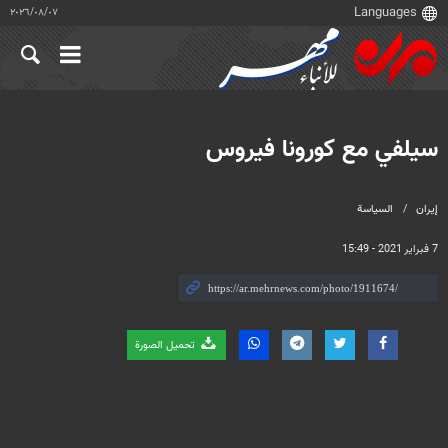
٠٧‏/٠٨‏/٢٠٢٦
سیلفي مع كورونا فيروس
إيران
السياسة
7 فبراير 2021 - 15:49
تحميل الصورة