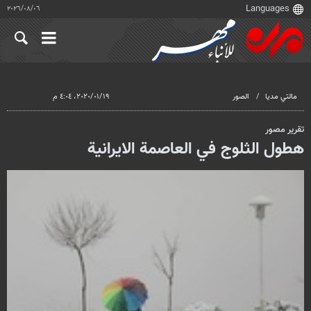
٠٦‏/٠٨‏/٢٠٢٦
مالتي مدیا
الصور
١٩‏/٠١‏/٢٠٢٠، ٤:٠٤ م
تقرير مصور
هطول الثلوج في العاصمة الايرانية