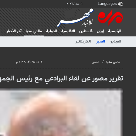
٠٩‏/٠٨‏/٢٠٢٦
الرئيسية
إيران
فلسطین
الاقلیمیة
الدولية
مالتي مدیا
آخر الأخبار
الفيديو
الصور
الكاريكاتير
مالتي مدیا
الصور
٠٤‏/١٠‏/٢٠٠٩، ١:٣٨ م
تقرير مصور عن لقاء البرادعي مع رئيس الجمهور