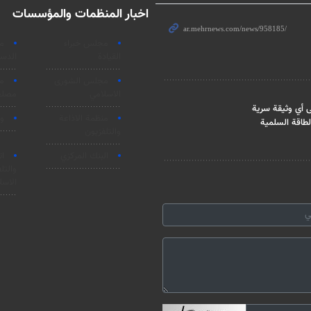
اخبار المنظمات والمؤسسات
مجلس خبراء
م
القيادة
الدست
مجلس الشورى
م
الاسلامي
مصلحة
 أي وثيقة سرية
منظمة الاذاعة
وز
طاقة السلمية
والتلفزیون
البنك المركزي
ات
والتل
الاسل