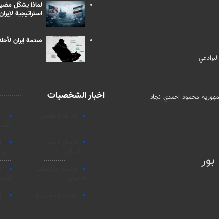
لماذا يشكّل مضيق
استراتيجية لإيران
صدمة إيران لأحلام
لبرادعي
اخبار الشخصيات
جمهورية محمود احمدي ‌نجاد
الامام الخامنئي
ر
القضا
الحاج قاسم
ا
سليماني
نصرال
بور
السید عبدالملک
ا
الحوثي
قاسم
رئيس الجمهورية
ال