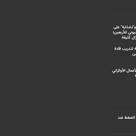
و"تشذابة" على
وني للأربعين؛
زال كثيفة
ة لتدريب قادة
ين
أعمال الأوكراني
 الضغط ضد