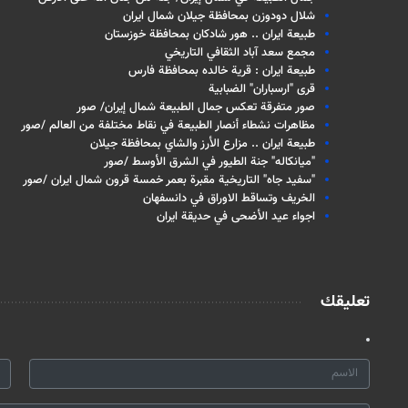
شلال دودوزن بمحافظة جيلان شمال ايران
طبيعة ايران .. هور شادكان بمحافظة خوزستان
مجمع سعد آباد الثقافي التاريخي
طبيعة ايران : قرية خالده بمحافظة فارس
قرى "ارسباران" الضبابية
صور متفرقة تعكس جمال الطبيعة شمال إيران/ صور
مظاهرات نشطاء أنصار الطبيعة في نقاط مختلفة من العالم /صور
طبيعة ايران .. مزارع الأرز والشاي بمحافظة جيلان
"ميانكاله" جنة الطيور في الشرق الأوسط /صور
"سفيد جاه" التاريخية مقبرة بعمر خمسة قرون شمال ايران /صور
الخريف وتساقط الاوراق في دانسفهان
اجواء عيد الأضحى في حديقة ايران
تعليقك