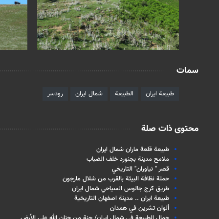
سمات
طبيعة ايران
الطبيعة
شمال ايران
رودسر
محتوى ذات صلة
طبيعة قلعة ماران شمال ايران
ملامح مدينة بجنورد خلف الضباب
قصر " نياوران" التاريخي
حملة نظافة البيئة بالقرب من شلال مارجون
طريق كرج جالوس السياحي شمال ايران
طبيعة ايران .. مدينة اصفهان التاريخية
ألوان تشرين في همدان
جمال الطبيعة في شمال إيران/ جنة من جنان الله على الأرض