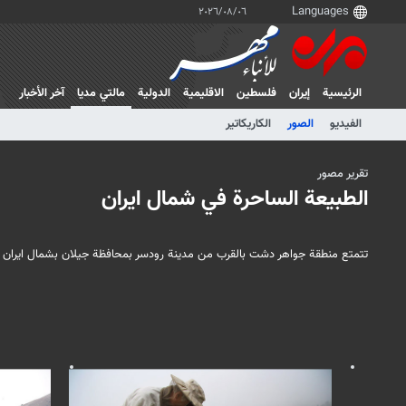
٠٦‏/٠٨‏/٢٠٢٦
الرئيسية
إيران
فلسطین
الاقلیمیة
الدولية
مالتي مدیا
آخر الأخبار
الفيديو
الصور
الكاريكاتير
تقرير مصور
الطبيعة الساحرة في شمال ايران
تتمتع منطقة جواهر دشت بالقرب من مدينة رودسر بمحافظة جيلان بشمال ايران بمنا