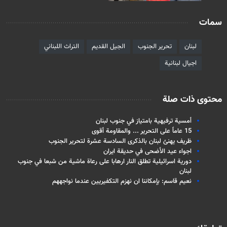
سمات
لبنان
تحرير الجنوب
الجيل القديم
التراث اللبناني
اجيال لبنانية
محتوى ذات صلة
أمسية ترفيهية بامتياز في جنوب لبنان
15 عاماً على التحرير ... والمقاومة أقوى
ظريف يهنئ لبنان بالذكرى السادسة عشرة لتحرير الجنوب
اجواء عيد الأضحى في حديقة ايران
دورية اسرائيلية تطلق النار ارهابا على رعاة ماشية من شبعا في جنوب
لبنان
نعيم قاسم: بإمكاننا ان نهزم التكفيريين عندما نواجههم