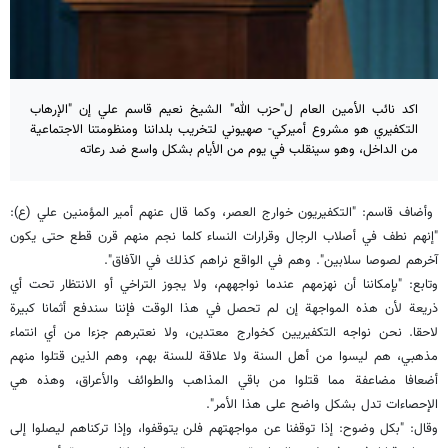
اكد نائب الأمين العام ل"حزب الله" الشيخ نعيم قاسم علي إن "الإرهاب
التكفيري هو مشروع أميركي- صهيوني لتخريب بلداننا ومنظومتنا الاجتماعية
من الداخل، وهو سينقلب في يوم من الأيام بشكل واسع ضد رعاته
وأضاف قاسم: "التكفيريون خوارج العصر، وكما قال عنهم أمير المؤمنين علي (ع):
"إنهم نطف في أصلاب الرجال وقرارات النساء كلما نجم منهم قرن قطع حتى يكون
آخرهم لصوصا سلابين". وهم في الواقع نراهم كذلك في الآفاق".
وتابع: "بإمكاننا أن نهزمهم عندما نواجههم، ولا يجوز التراخي أو الانتظار تحت أي
ذريعة لأن هذه المواجهة إن لم تحصل في هذا الوقت فإننا سندفع أثمانا كبيرة
لاحقا. نحن نواجه التكفيريين كخوارج معتدين، ولا نعتبرهم جزءا من أي انتماء
مذهبي، هم ليسوا من أهل السنة ولا علاقة للسنة بهم، وهم الذين قتلوا منهم
أضعافا مضاعفة مما قتلوا من باقي المذاهب والطوائف والأعراق، وهذه هي
الإحصاءات تدل بشكل واضح على هذا الأمر".
وقال: "بكل وضوح: إذا توقفنا عن مواجهتهم فلن يتوقفوا، وإذا تركناهم ليصلوا إلى