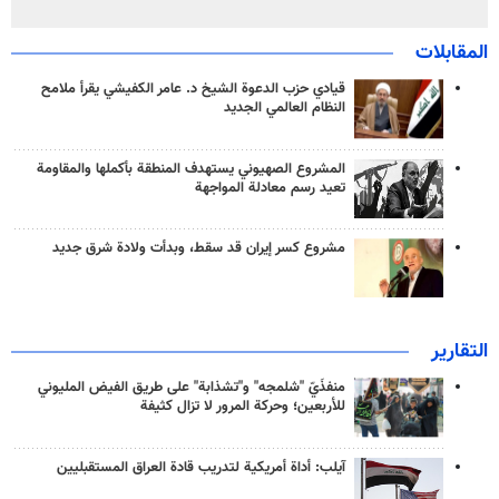
المقابلات
قيادي حزب الدعوة الشيخ د. عامر الكفيشي يقرأ ملامح
النظام العالمي الجديد
المشروع الصهيوني يستهدف المنطقة بأكملها والمقاومة
تعيد رسم معادلة المواجهة
مشروع كسر إيران قد سقط، وبدأت ولادة شرق جديد
التقارير
منفذَيّ "شلمجه" و"تشذابة" على طريق الفيض المليوني
للأربعين؛ وحركة المرور لا تزال كثيفة
آيلب: أداة أمريكية لتدريب قادة العراق المستقبليين