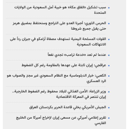
سبب تشكيل «اتفاق مكة» هو خيبة أمل السعودية من الولايات
المتحدة
الحرس الثوري: أجبرنا العدو على التراجع وسنحتفظ بمضيق هرمز
حتى يقبل جميع شروطنا
القوات المسلحة اليمنية تستهدف مصفاة أرامكو في جيزان رداً على
الانتهاكات السعودية
عندما لم تعد «خدعة ترامب» تجدي نفعاً
عراقجي: إيران ثابتة على عهدها بالمقاومة رغم كل الضغوط
الكعبي: خيار الدبلوماسية مع النظام السعودي غير مجدٍ والصواب هو
الرد العسكري
وزير الزراعة: الأمن الغذائي للبلاد محفوظ رغم الضغوط الخارجية..
إيران تنتصر في المعركة الاقتصادية
الجيش الأمريكي يخلي قاعدة الحرير بكردستان العراق
تقرير إعلامي أميركي عن مسعى إيران لإخراج أميركا من الخليج
الفارسي