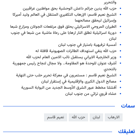
والتحرير
حزب الله يدين جرائم داعش الوحشية بحق مواطنين عراقيين
الشيخ نعيم قاسم: الإرهاب التكفيري المتنقل في العالم وليد أميركا
وإسرائيل ليحقق مصالحهما
الطيران المروحي الاسرائيلي يحلق فوق مرتفعات الجولان ومزارع شبعا
دورية اسرائيلية تطلق النار ارهابا على رعاة ماشية من شبعا في جنوب
لبنان
أمسية ترفيهية بامتياز في جنوب لبنان
حزب الله ينفي استهداف الطائرات الصهيونية قافلة له
وزير الخارجية الايراني يستقبل نائب الامين العام لحزب الله
أشرف عنوان للوحدة هو المقاومة.. ولا مجال لنجاح رئيس جمهورية
بالتحدي
الشيخ نعيم قاسم : مستمرون في معركة تحرير حلب حتى النهاية
مصالح الدول الكبرى والإقليمية في إستقرار لبنان
أفشلنا مخطط عبور الشرق الأوسط الجديد من البوابة السورية
عشاء قروي تراثي من جنوب لبنان
سمات
الارهاب
لبنان
حزب الله
نعيم قاسم
تعليقك