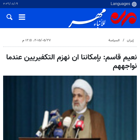
٠٩‏/٠٨‏/٢٠٢٦
إيران
السياسة
٢٧‏/٠٥‏/٢٠١٥، ١٢:٤١ م
نعيم قاسم: بإمكاننا ان نهزم التكفيريين عندما
نواجههم