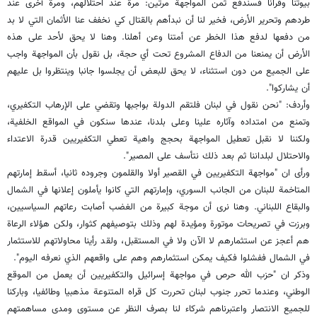
بيوتنا وقرانا فسندفع ثمن المواجهة مرتين: مرة عند احتلالهم، ومرة أخرى عند
طردهم وتحرير الأرض، فخير لنا أن نبدأهم بالقتال كي نخفف عنا الأثمان التي لا بد
من دفعها لدفع هذا الخطر عن أمتنا وعن أهلنا. وهنا لا يحق لأحد على هذه
الأرض أن يمنعنا من الدفاع المشروع تحت أي حجة، بل نقول بأن المواجهة واجب
على الجميع من دون استثناء، لا يحق للبعض أن يجلسوا جانبا وينتظروا بل عليهم
أن يشاركوا".
وأردف: "نحن نقول في لبنان فلتقم الدولة بواجبها وتقضي على الإرهاب التكفيري،
وتمنع من امتداده وآثاره علينا وعلى بلدنا، عندها سنكون في المواقع الخلفية،
ولكننا لا نقبل تعطيل المواجهة بحجج واهية تعطي التكفيريين قدرة الاعتداء
والاحتلال لبلداننا ثم بعد ذلك نتأسف على المصير".
ورأى ان "مواجهة التكفيريين في القصير أولا والقلمون وجروده ثانيا، أسقط إمارتهم
المتاخمة للبنان من الجانب السوري، وإمارتهم التي كانوا يأملون إعلانها في الشمال
والبقاع اللبناني. وهنا نرى أن موجة كبيرة من الغضب أصابت رعاتهم السياسيين،
وبرزت في تصريحات موتورة ومؤيدة لهم وذلك بتوصيفهم كثوار، ولكن هؤلاء الرعاة
هم أعجز عن استثمارهم لا الآن ولا في المستقبل، ولقد رأينا محاولاتهم للاستثمار
في الشمال ففشلوا فكيف يمكن استثمارهم وهم على واقعهم الذي نعرفه اليوم".
وذكر ان "حزب الله حرص في مواجهة إسرائيل والتكفيريين أن يعمل من الموقع
الوطني، وعندما تحرر جنوب لبنان تحررت كل قراه المتنوعة مذهبيا وطائفيا، وباركنا
للجميع الانتصار واعتبرناهم شركاء لنا بصرف النظر عن مستوى ومدى مساهمتهم