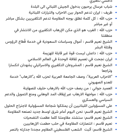
داعشي تكفيري
شباب عرسال يرحبون بدخول الجيش اللبناني الى البلدة
ظريف : ايران تدعم الحوار بين الاحزاب والتيارات اللبنانية
حزب الله : كل كلمة تطلق بوجه المقاومة تدعم التكفيريين بشكل مباشر
أو غير مباشر
حزب الله : الغرب هو الذي مكن الإرهاب التكفيري من الانتشار في
منطقتنا
الشيخ نعيم قاسم : أموال وسياسات السعودية في خدمة قُطاع الرؤوس
وقتلة البشر
حزب الله : داعش ليست قوة غير قابلة للهزيمة
ايران نجحت في تعميم ثقافة الوحدة في العالم الاسلامي
الشيخ نعيم قاسم : المشروعان التكفيري والاسرائيلي يشهدان انكسارا
وتراجعا
"الاحزاب العربية": وصف الجامعة العربية لحزب الله بـ"الارهاب" خدمة
للعدو الصهيوني
العميد جواني : من يصف حزب الله بالارهاب حليف للصهاينة
حزب الله : مواجهة الارهاب عبر إيقاف المد الوهابي ومنع التمويل والدعم
السياسي والعسكري
على المسؤولين اللبنانيين أن يمتلكوا شجاعة المسؤولية لاجتراح الحلول
الشيخ نعيم قاسم: نحن اليوم أمام شرق اوسط جديد تصنعه المقاومة
الشيخ نعيم قاسم: ستشتد مقاومتنا كلما عظمت التضحيات
نعيم قاسم : انتصارات المقاومة في حلب حطمت الإرهابيين
الشيخ قاسم: أثبت الشعب الفلسطيني المقاوم مجددا جدارته بالنصر