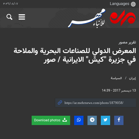
٠٧‏/٠٨‏/٢٠٢٦
تقرير مصور
المعرض الدولي للصناعات البحرية والملاحة
في جزيرة "كيش" الايرانية / صور
إيران
السياسة
13 ديسمبر 2017 - 14:39
Download photos