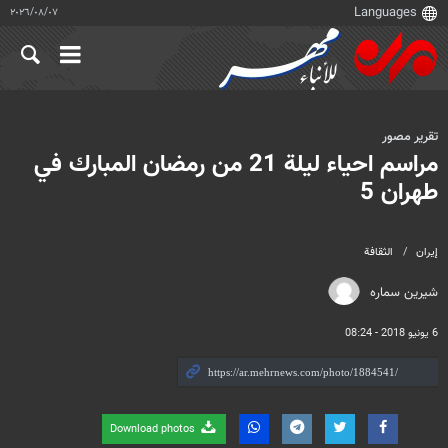
٠٧‏/٠٨‏/٢٠٢٦
تقرير مصور
مراسم احياء ليلة 21 من رمضان المبارك في
طهران 5
إيران
الثقافة
شیرین سماره
6 يونيو 2018 - 08:24
Download photos