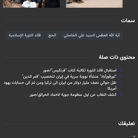
سمات
آية الله العظمى السيد علي الخامنئي
الحج
قائد الثورة الإسلامية
محتوى ذات صلة
استقبال قائد الثورة لكاتبة كتاب "فرنكيس"/صور
"تورقوزآباد" منشأة نووية سرية في إيران لتخصيب "قمر الدين"
نقل حوالي نصف مليار دولار من ايران الى تركيا ومن ثم الى حسابات يهود
أمريكا
كشف النقاب عن اول منظومة جوية لاخماد الحرائق/صور
تعليقك