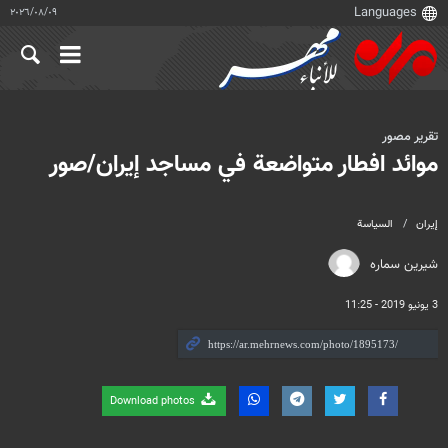
٠٩‏/٠٨‏/٢٠٢٦
تقرير مصور
موائد افطار متواضعة في مساجد إيران/صور
إيران
السياسة
شیرین سماره
3 يونيو 2019 - 11:25
Download photos