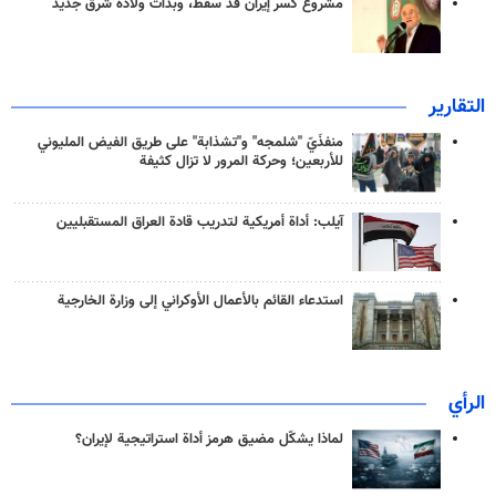
مشروع كسر إيران قد سقط، وبدأت ولادة شرق جديد
التقارير
منفذَيّ "شلمجه" و"تشذابة" على طريق الفيض المليوني
للأربعين؛ وحركة المرور لا تزال كثيفة
آيلب: أداة أمريكية لتدريب قادة العراق المستقبليين
استدعاء القائم بالأعمال الأوكراني إلى وزارة الخارجية
الرأي
لماذا يشكّل مضيق هرمز أداة استراتيجية لإيران؟