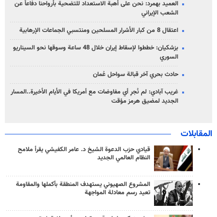
العميد بهمرد: نحن على أهبة الاستعداد للتضحية بأرواحنا دفاعاً عن
الشعب الإيراني
اعتقال 8 من كبار الأشرار المسلحين ومنتسبي الجماعات الإرهابية
بزشكيان: خططوا لإسقاط إيران خلال 48 ساعة وسوقها نحو السيناريو
السوري
حادث بحري آخر قبالة سواحل عُمان
غريب آبادي: لم نُجرِ أي مفاوضات مع أمريكا في الأيام الأخيرة..المسار
الجديد لمضيق هرمز مؤقت
المقابلات
قيادي حزب الدعوة الشيخ د. عامر الكفيشي يقرأ ملامح
النظام العالمي الجديد
المشروع الصهيوني يستهدف المنطقة بأكملها والمقاومة
تعيد رسم معادلة المواجهة