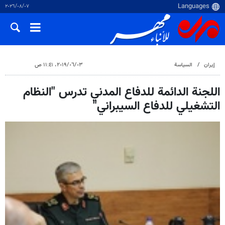
٠٧‏/٠٨‏/٢٠٢٦
إيران
السياسة
٠٣‏/٠٦‏/٢٠١٩، ١١:٤١ ص
اللجنة الدائمة للدفاع المدني تدرس "النظام
التشغيلي للدفاع السيبراني"