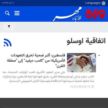
٠٦‏/٠٨‏/٢٠٢٦
اتفاقية اوسلو
فلسطين، أكبر ضحية لخرق التعهدات
الأمريكية؛ من "كامب ديفيد" إلى "صفقة
القرن"
على مدى العقود الأخيرة، قامت الولايات المتحدة، منذ
كامب ديفيد وحتى أوسلو وصفقة القرن، بخرق تعهداتها تجاه فلسطين مرارًا وتكرارًا،
مما جعلها ضحية لسياساتها المتناقضة وتوسعية الكيان الصهيوني المستمرة.
2025-02-15 16:25