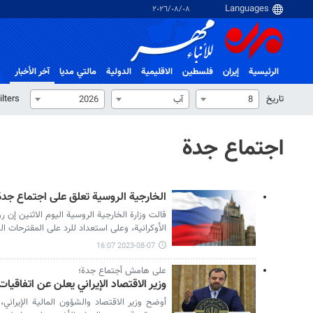
٠٨‏/٠٨‏/٢٠٢٦
الرئيسية
إيران
فلسطین
الاقلیمیة
الدولية
مالتي مدیا
آخر الأخبار
تاریخ
ilters
8
آب
2026
اجتماع جدة
الخارجية الروسية تعلق على اجتماع جدة ب
قالت وزارة الخارجية الروسية اليوم الاثنين إن 
الأوكرانية، وعلى استعداد للرد على المقترحات ال
2023-08-07 16:07
على هامش أجتماع جدة؛
وزير الاقتصاد الإيراني يعلن عن اتفاقيا
أوضح وزير الاقتصاد والشؤون المالية الإيراني