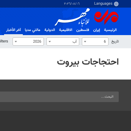
٠٦‏/٠٨‏/٢٠٢٦
الرئيسية
إيران
فلسطین
الاقلیمیة
الدولية
مالتي مدیا
آخر الأخبار
تاریخ
ilters
6
آب
2026
احتجاجات بيروت