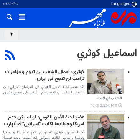
٠٨‏/٠٨‏/٢٠٢٦
اسماعيل كوثري
كوثري: اعمال الشغب لن تدوم و مؤامرات
ترامب لن تنجح في ايران
اكد عضو لجنة الامن القومي في البرلمان الإيراني: ان
الاعمال الشغب لن تدوم ويتم القبض على جميع مثيري
الشغب في البلاد.
2026-01-10 16:00
عضو لجنة الأمن القومي: لو لم يكن دعم
امريكا وحلفاءها لكانت "اسرائيل" قدأنهارت
أكد اسماعيل كوثري انه لو لم تتحرك أمريكا وبريطانيا
وفرنسا وألمانيا، لكانت إسرائيل قد انتهت؛ وبعد عملية