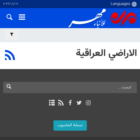
٠٧‏/٠٨‏/٢٠٢٦
الاراضي العراقية
نسخة الحاسوب