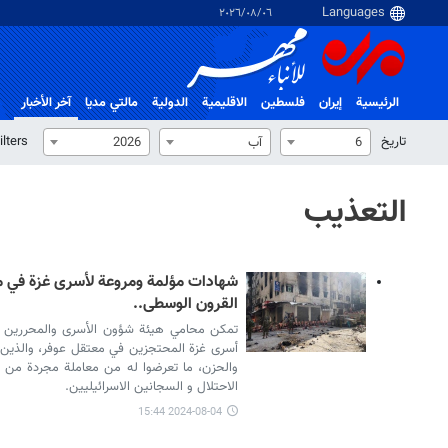
٠٦‏/٠٨‏/٢٠٢٦
الرئيسية
إيران
فلسطین
الاقلیمیة
الدولية
مالتي مدیا
آخر الأخبار
تاریخ
ilters
6
آب
2026
التعذيب
شهادات مؤلمة ومروعة لأسرى غزة في م
القرون الوسطى..
تمكن محامي هيئة شؤون الأسرى والمحررين نه
أسرى غزة المحتجزين في معتقل عوفر، والذين ر
والحزن، ما تعرضوا له من معاملة مجردة من كا
الاحتلال و السجانين الاسرائيليين.
2024-08-04 15:44