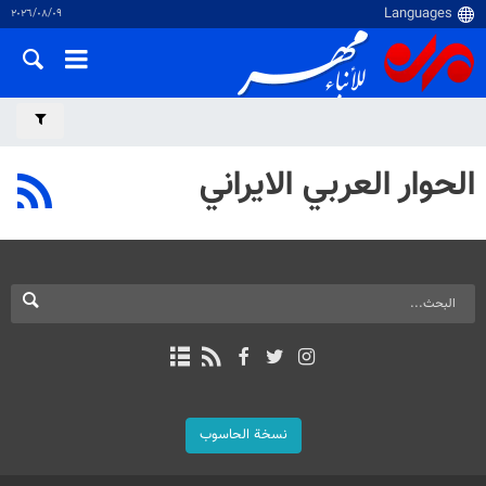
٠٩‏/٠٨‏/٢٠٢٦
الحوار العربي الايراني
نسخة الحاسوب