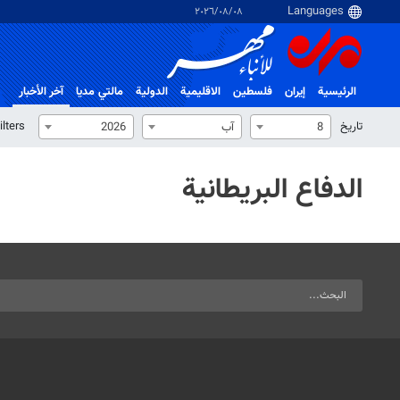
٠٨‏/٠٨‏/٢٠٢٦
الرئيسية
إيران
فلسطین
الاقلیمیة
الدولية
مالتي مدیا
آخر الأخبار
تاریخ
ilters
8
آب
2026
الدفاع البريطانية