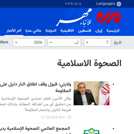
٠٧‏/٠٨‏/٢٠٢٦
الرئيسية
إيران
فلسطین
الاقلیمیة
الدولية
مالتي مدیا
آخر الأخبار
تاریخ
ilters
7
آب
2026
الصحوة الاسلامية
ولايتي: قبول وقف اطلاق النار دليل على
المقاومة
وقال الأمين العام لمنتدى الصحوة الإسلامية ا
من تحقيق أي من أهدافه المعلنة، ولذلك اضطر 
هزيمة الكيان وانتصار المقاومة".
2025-10-11 21:25
المجمع العالمي للصحوة الإسلامية يدين