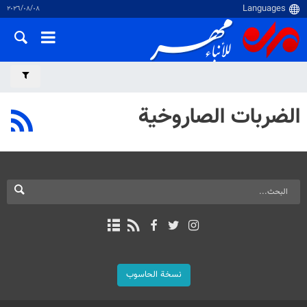
٠٨‏/٠٨‏/٢٠٢٦
الضربات الصاروخية
نسخة الحاسوب