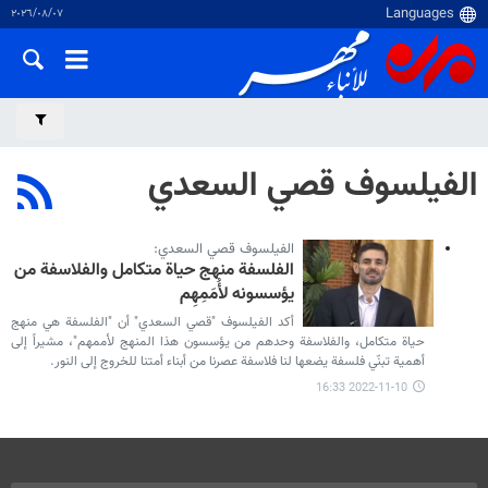
٠٧‏/٠٨‏/٢٠٢٦
الفيلسوف قصي السعدي
الفيلسوف قصي السعدي:
الفلسفة منهج حياة متكامل والفلاسفة من
يؤسسونه لأُمَمِهِم
أكد الفيلسوف "قصي السعدي" أن "الفلسفة هي منهج
حياة متكامل، والفلاسفة وحدهم من يؤسسون هذا المنهج لأممهم"، مشيراً إلى
أهمية تبنّي فلسفة يضعها لنا فلاسفة عصرنا من أبناء أمتنا للخروج إلى النور.
2022-11-10 16:33