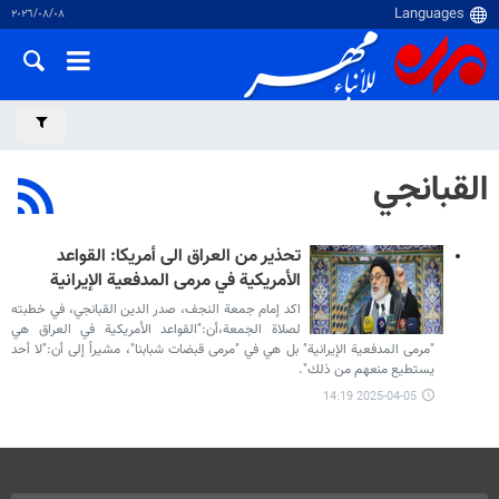
٠٨‏/٠٨‏/٢٠٢٦
القبانجي
تحذير من العراق الى أمريكا: القواعد
الأمريكية في مرمى المدفعية الإيرانية
اكد إمام جمعة النجف، صدر الدين القبانجي، في خطبته
لصلاة الجمعة،أن:"القواعد الأمريكية في العراق هي
"مرمى المدفعية الإيرانية" بل هي في "مرمى قبضات شبابنا"، مشيراً إلى أن:"لا أحد
يستطيع منعهم من ذلك".
2025-04-05 14:19