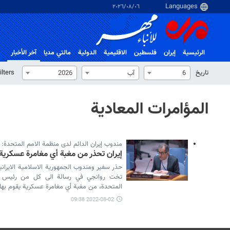
٠٦‏/٠٨‏/٢٠٢٦
الرئيسية
إيران
فلسطین
الاقلیمیة
الدولية
مالتي مدیا
آخر الأخبار
تاریخ
ilters
6
آب
2026
المؤامرات المعادية
مندوب إيران الدائم لدى منظمة الامم المتحدة:
إيران تحذر من مغبة أي مغامرة عسكرية 
حذر سفير ومندوب الجمهورية الاسلامية الايران
تخت روانجي في رسالة الى كل من رئيس م
المتحدة، من مغبة أي مغامرة عسكرية يقوم بها 
2022-08-02 09:38