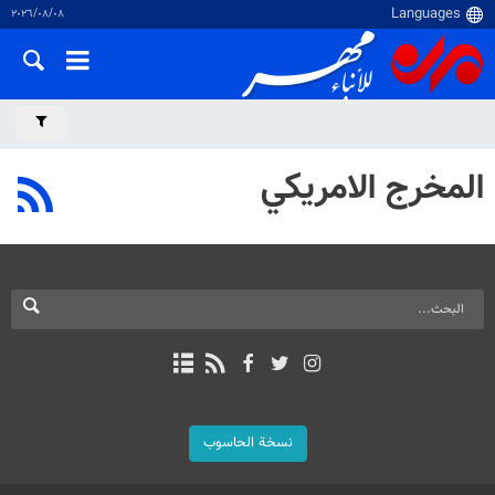
٠٨‏/٠٨‏/٢٠٢٦
المخرج الامريكي
نسخة الحاسوب