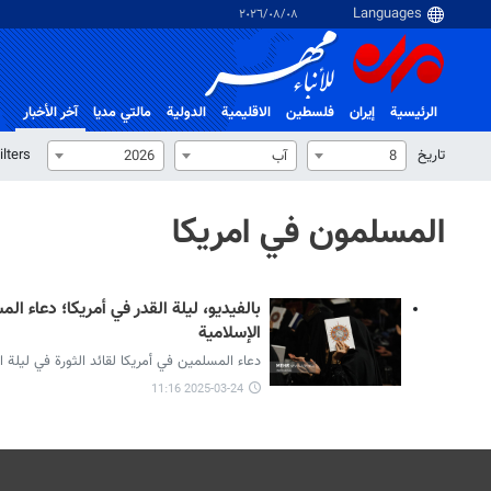
٠٨‏/٠٨‏/٢٠٢٦
الرئيسية
إيران
فلسطین
الاقلیمیة
الدولية
مالتي مدیا
آخر الأخبار
تاریخ
ilters
8
آب
2026
المسلمون في امريكا
بالفيديو، ليلة القدر في أمريكا؛ دعاء الم
الإسلامية
دعاء المسلمين في أمريكا لقائد الثورة في ليلة ا
2025-03-24 11:16